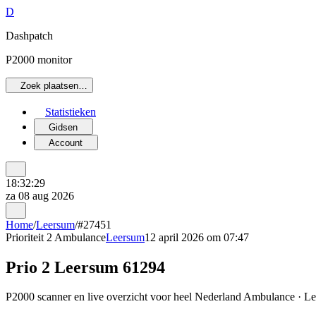
D
Dashpatch
P2000 monitor
Zoek plaatsen…
Statistieken
Gidsen
Account
18:32:29
za 08 aug 2026
Home
/
Leersum
/
#27451
Prioriteit 2
Ambulance
Leersum
12 april 2026 om 07:47
Prio 2 Leersum 61294
P2000 scanner en live overzicht voor heel Nederland Ambulance · Lee