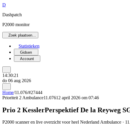
D
Dashpatch
P2000 monitor
Zoek plaatsen…
Statistieken
Gidsen
Account
14:30:21
do 06 aug 2026
Home
/
11.076
/
#27444
Prioriteit 2
Ambulance
11.076
12 april 2026 om 07:46
Prio 2 KesslerPerspektief De la Reyweg 
P2000 scanner en live overzicht voor heel Nederland Ambulance · 11.0