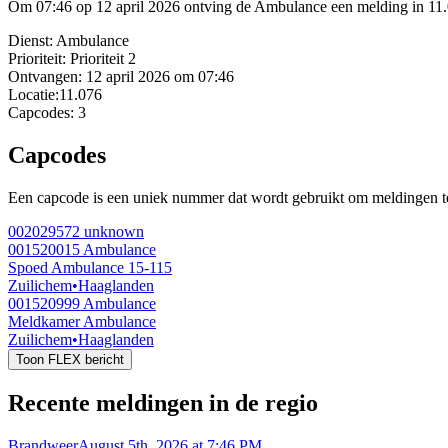
Om 07:46 op 12 april 2026 ontving de Ambulance een melding in 11.
Dienst:
Ambulance
Prioriteit:
Prioriteit 2
Ontvangen:
12 april 2026 om 07:46
Locatie:
11.076
Capcodes:
3
Capcodes
Een capcode is een uniek nummer dat wordt gebruikt om meldingen te 
002029572
unknown
001520015
Ambulance
Spoed Ambulance 15-115
Zuilichem
•
Haaglanden
001520999
Ambulance
Meldkamer Ambulance
Zuilichem
•
Haaglanden
Toon FLEX bericht
Recente meldingen in de regio
Brandweer
August 5th, 2026 at 7:46 PM