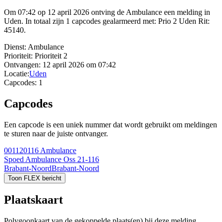
Om 07:42 op 12 april 2026 ontving de Ambulance een melding in
Uden. In totaal zijn 1 capcodes gealarmeerd met: Prio 2 Uden Rit:
45140.
Dienst:
Ambulance
Prioriteit:
Prioriteit 2
Ontvangen:
12 april 2026 om 07:42
Locatie:
Uden
Capcodes:
1
Capcodes
Een capcode is een uniek nummer dat wordt gebruikt om meldingen
te sturen naar de juiste ontvanger.
001120116
Ambulance
Spoed Ambulance Oss 21-116
Brabant-Noord
Brabant-Noord
Toon FLEX bericht
Plaatskaart
Polygoonkaart van de gekoppelde plaats(en) bij deze melding.