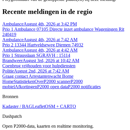
Recente meldingen in de regio
Ambulance
August 4th, 2026 at 3:42 PM
Prio 1 Ambulance 07105 Directe inzet ambulance Wageningen Rit
240419
Ambulance
August 4th, 2026 at 7:42 AM
Prio 2 13344 Hartveldseweg Diemen 74932
Ambulance
August 4th, 2026 at 4:42 AM
Prio 1 Strausslaan SGRAVH : 15114
Brandweer
August 3rd, 2026 at 10:42 AM
Coenbrug vrijhouden voor hulpdiensten
Politie
August 2nd, 2026 at 7:42 AM
Graag contact Arrestantenwacht Borne
Home
Statistieken
Over
P2000 scanner
P2000
mobiel
Afkortingen
P2000 open data
P2000 notificaties
Bronnen
Kadaster / BAG
Leaflet
OSM + CARTO
Dashpatch
Open P2000-data, kaarten en realtime monitoring.