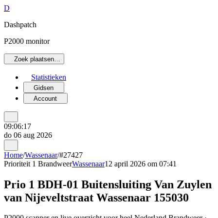
D
Dashpatch
P2000 monitor
Zoek plaatsen…
Statistieken
Gidsen
Account
09:06:17
do 06 aug 2026
Home
/
Wassenaar
/
#27427
Prioriteit 1
Brandweer
Wassenaar
12 april 2026 om 07:41
Prio 1 BDH-01 Buitensluiting Van Zuylen
van Nijeveltstraat Wassenaar 155030
P2000 scanner en live overzicht voor heel Nederland Brandweer ·