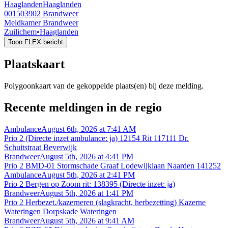
Haaglanden
Haaglanden
001503902
Brandweer
Meldkamer Brandweer
Zuilichem
•
Haaglanden
Toon FLEX bericht
Plaatskaart
Polygoonkaart van de gekoppelde plaats(en) bij deze melding.
Recente meldingen in de regio
Ambulance
August 6th, 2026 at 7:41 AM
Prio 2 (Directe inzet ambulance: ja) 12154 Rit 117111 Dr.
Schuitstraat Beverwijk
Brandweer
August 5th, 2026 at 4:41 PM
Prio 2 BMD-01 Stormschade Graaf Lodewijklaan Naarden 141252
Ambulance
August 5th, 2026 at 2:41 PM
Prio 2 Bergen op Zoom rit: 138395 (Directe inzet: ja)
Brandweer
August 5th, 2026 at 1:41 PM
Prio 2 Herbezet./kazerneren (slagkracht, herbezetting) Kazerne
Wateringen Dorpskade Wateringen
Brandweer
August 5th, 2026 at 9:41 AM