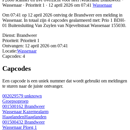
Wassenaar · Prioriteit 1 · 12 april 2026 om 07:41
Wassenaar
Om 07:41 op 12 april 2026 ontving de Brandweer een melding in
Wassenaar. In totaal zijn 4 capcodes gealarmeerd met: Prio 1 BDH-
01 Buitensluiting Van Zuylen van Nijeveltstraat Wassenaar 155030.
Dienst:
Brandweer
Prioriteit:
Prioriteit 1
Ontvangen:
12 april 2026 om 07:41
Locatie:
Wassenaar
Capcodes:
4
Capcodes
Een capcode is een uniek nummer dat wordt gebruikt om meldingen
te sturen naar de juiste ontvanger.
002029579
unknown
Groepsoproep
001500162
Brandweer
Wassenaar Kazernealarm
Haaglanden
Haaglanden
001500432
Brandweer
Wassenaar Ploeg 1