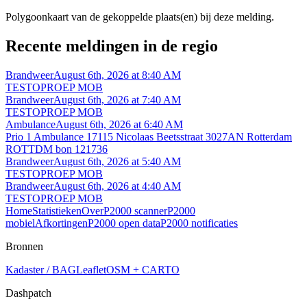
Polygoonkaart van de gekoppelde plaats(en) bij deze melding.
Recente meldingen in de regio
Brandweer
August 6th, 2026 at 8:40 AM
TESTOPROEP MOB
Brandweer
August 6th, 2026 at 7:40 AM
TESTOPROEP MOB
Ambulance
August 6th, 2026 at 6:40 AM
Prio 1 Ambulance 17115 Nicolaas Beetsstraat 3027AN Rotterdam
ROTTDM bon 121736
Brandweer
August 6th, 2026 at 5:40 AM
TESTOPROEP MOB
Brandweer
August 6th, 2026 at 4:40 AM
TESTOPROEP MOB
Home
Statistieken
Over
P2000 scanner
P2000
mobiel
Afkortingen
P2000 open data
P2000 notificaties
Bronnen
Kadaster / BAG
Leaflet
OSM + CARTO
Dashpatch