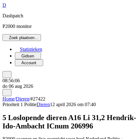
D
Dashpatch
P2000 monitor
Zoek plaatsen…
Statistieken
Gidsen
Account
08:56:06
do 06 aug 2026
Home
/
Dieren
/
#27422
Prioriteit 1
Politie
Dieren
12 april 2026 om 07:40
5 Loslopende dieren A16 Li 31,2 Hendrik-
Ido-Ambacht ICnum 206996
P2000 scanner en live overzicht voor heel Nederland Politie ·