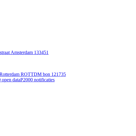
rstraat Amsterdam 133451
6RE Rotterdam ROTTDM bon 121735
 open data
P2000 notificaties