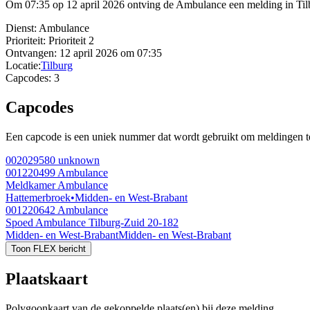
Om 07:35 op 12 april 2026 ontving de Ambulance een melding in Tilburg
Dienst:
Ambulance
Prioriteit:
Prioriteit 2
Ontvangen:
12 april 2026 om 07:35
Locatie:
Tilburg
Capcodes:
3
Capcodes
Een capcode is een uniek nummer dat wordt gebruikt om meldingen te 
002029580
unknown
001220499
Ambulance
Meldkamer Ambulance
Hattemerbroek
•
Midden- en West-Brabant
001220642
Ambulance
Spoed Ambulance Tilburg-Zuid 20-182
Midden- en West-Brabant
Midden- en West-Brabant
Toon FLEX bericht
Plaatskaart
Polygoonkaart van de gekoppelde plaats(en) bij deze melding.