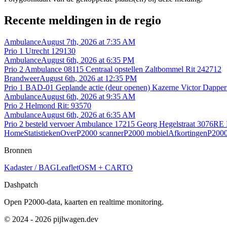
Recente meldingen in de regio
Ambulance
August 7th, 2026 at 7:35 AM
Prio 1 Utrecht 129130
Ambulance
August 6th, 2026 at 6:35 PM
Prio 2 Ambulance 08115 Centraal opstellen Zaltbommel Rit 242712
Brandweer
August 6th, 2026 at 12:35 PM
Prio 1 BAD-01 Geplande actie (deur openen) Kazerne Victor Dappe
Ambulance
August 6th, 2026 at 9:35 AM
Prio 2 Helmond Rit: 93570
Ambulance
August 6th, 2026 at 6:35 AM
Prio 2 besteld vervoer Ambulance 17215 Georg Hegelstraat 307
Home
Statistieken
Over
P2000 scanner
P2000 mobiel
Afkortingen
P2000
Bronnen
Kadaster / BAG
Leaflet
OSM + CARTO
Dashpatch
Open P2000-data, kaarten en realtime monitoring.
© 2024 - 2026 pijlwagen.dev