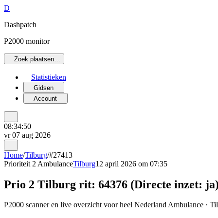
D
Dashpatch
P2000 monitor
Zoek plaatsen…
Statistieken
Gidsen
Account
08:34:50
vr 07 aug 2026
Home
/
Tilburg
/
#27413
Prioriteit 2
Ambulance
Tilburg
12 april 2026 om 07:35
Prio 2 Tilburg rit: 64376 (Directe inzet: ja
P2000 scanner en live overzicht voor heel Nederland Ambulance · Tilb