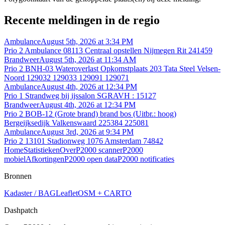
Recente meldingen in de regio
Ambulance
August 5th, 2026 at 3:34 PM
Prio 2 Ambulance 08113 Centraal opstellen Nijmegen Rit 241459
Brandweer
August 5th, 2026 at 11:34 AM
Prio 2 BNH-03 Wateroverlast Opkomstplaats 203 Tata Steel Velsen-
Noord 129032 129033 129091 129071
Ambulance
August 4th, 2026 at 12:34 PM
Prio 1 Strandweg bij ijssalon SGRAVH : 15127
Brandweer
August 4th, 2026 at 12:34 PM
Prio 2 BOB-12 (Grote brand) brand bos (Uitbr.: hoog)
Bergeijksedijk Valkenswaard 225384 225081
Ambulance
August 3rd, 2026 at 9:34 PM
Prio 2 13101 Stadionweg 1076 Amsterdam 74842
Home
Statistieken
Over
P2000 scanner
P2000
mobiel
Afkortingen
P2000 open data
P2000 notificaties
Bronnen
Kadaster / BAG
Leaflet
OSM + CARTO
Dashpatch