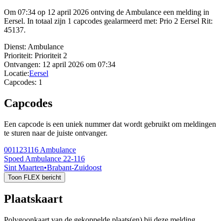
Om 07:34 op 12 april 2026 ontving de Ambulance een melding in
Eersel. In totaal zijn 1 capcodes gealarmeerd met: Prio 2 Eersel Rit:
45137.
Dienst:
Ambulance
Prioriteit:
Prioriteit 2
Ontvangen:
12 april 2026 om 07:34
Locatie:
Eersel
Capcodes:
1
Capcodes
Een capcode is een uniek nummer dat wordt gebruikt om meldingen
te sturen naar de juiste ontvanger.
001123116
Ambulance
Spoed Ambulance 22-116
Sint Maarten
•
Brabant-Zuidoost
Toon FLEX bericht
Plaatskaart
Polygoonkaart van de gekoppelde plaats(en) bij deze melding.