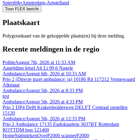
Spierdijk
•
Amsterdam-Amstelland
Toon FLEX bericht
Plaatskaart
Polygoonkaart van de gekoppelde plaats(en) bij deze melding.
Recente meldingen in de regio
Politie
August 7th, 2026 at 11:33 AM
Aanrijding letsel A6 Li 99,6 Nagele
Ambulance
August 6th, 2026 at 10:33 AM
Prio 2 (Directe inzet ambulance: ja) 10186 Rit 117212 Vennewaard
Alkmaar
Ambulance
August 5th, 2026 at 8:33 PM
test
Ambulance
August 5th, 2026 at 4:33 PM
Prio 2 DP4 Delft Krakeelpolderweg DELFT Centraal opstellen
15120
Ambulance
August 5th, 2026 at 12:33 PM
Prio 2 Ambulance 17135 Eudokiaplein 3037BT Rotterdam
ROTTDM bon 121400
Home
Statistieken
Over
P2000 scanner
P2000