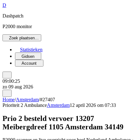
D
Dashpatch
P2000 monitor
Zoek plaatsen…
Statistieken
Gidsen
Account
09:00:25
zo 09 aug 2026
Home
/
Amsterdam
/
#27407
Prioriteit 2
Ambulance
Amsterdam
12 april 2026 om 07:33
Prio 2 besteld vervoer 13207
Meibergdreef 1105 Amsterdam 34149
P2000 scanner en live overzicht voor heel Nederland Ambulance ·