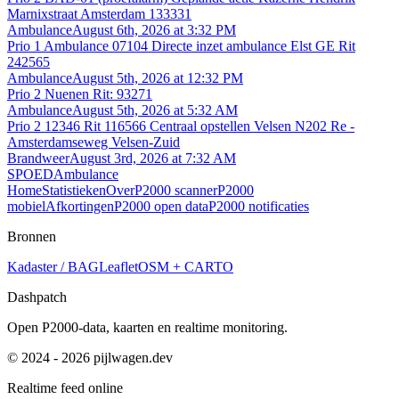
Marnixstraat Amsterdam 133331
Ambulance
August 6th, 2026 at 3:32 PM
Prio 1 Ambulance 07104 Directe inzet ambulance Elst GE Rit
242565
Ambulance
August 5th, 2026 at 12:32 PM
Prio 2 Nuenen Rit: 93271
Ambulance
August 5th, 2026 at 5:32 AM
Prio 2 12346 Rit 116566 Centraal opstellen Velsen N202 Re -
Amsterdamseweg Velsen-Zuid
Brandweer
August 3rd, 2026 at 7:32 AM
SPOEDAmbulance
Home
Statistieken
Over
P2000 scanner
P2000
mobiel
Afkortingen
P2000 open data
P2000 notificaties
Bronnen
Kadaster / BAG
Leaflet
OSM + CARTO
Dashpatch
Open P2000-data, kaarten en realtime monitoring.
© 2024 - 2026 pijlwagen.dev
Realtime feed online