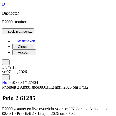
D
Dashpatch
P2000 monitor
Zoek plaatsen…
Statistieken
Gidsen
Account
17:49:17
vr 07 aug 2026
Home
/
08.031
/
#27404
Prioriteit 2
Ambulance
08.031
12 april 2026 om 07:32
Prio 2 61285
P2000 scanner en live overzicht voor heel Nederland Ambulance ·
08.031 · Prioriteit 2 · 12 april 2026 om 07:32