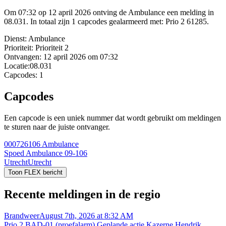
Om 07:32 op 12 april 2026 ontving de Ambulance een melding in
08.031. In totaal zijn 1 capcodes gealarmeerd met: Prio 2 61285.
Dienst:
Ambulance
Prioriteit:
Prioriteit 2
Ontvangen:
12 april 2026 om 07:32
Locatie:
08.031
Capcodes:
1
Capcodes
Een capcode is een uniek nummer dat wordt gebruikt om meldingen
te sturen naar de juiste ontvanger.
000726106
Ambulance
Spoed Ambulance 09-106
Utrecht
Utrecht
Toon FLEX bericht
Recente meldingen in de regio
Brandweer
August 7th, 2026 at 8:32 AM
Prio 2 BAD-01 (proefalarm) Geplande actie Kazerne Hendrik