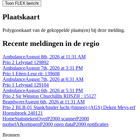
Toon FLEX bericht
Plaatskaart
Polygoonkaart van de gekoppelde plaats(en) bij deze melding.
Recente meldingen in de regio
Ambulance
August 8th, 2026 at 11:31 AM
Prio 2 Lelystad 129892
Ambulance
August 7th, 2026 at 3:31 PM
Prio 1 Etten-Leur rit: 139608
Ambulance
August 7th, 2026 at 6:31 AM
Prio 1 Lelystad 129104
Ambulance
August 6th, 2026 at 5:31 PM
Prio 2 Sir Winston Churchillln RIJSZH : 15127
Brandweer
August 6th, 2026 at 11:31 AM
Prio 2 BLB-01 Stank/hinder lucht (binnen) (AGS) Deken Meys-erf
Hoensbroek 240121
Home
Statistieken
Over
P2000 scanner
P2000
mobiel
Afkortingen
P2000 open data
P2000 notificaties
Bronnen