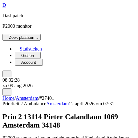
D
Dashpatch
P2000 monitor
Zoek plaatsen…
Statistieken
Gidsen
Account
08:02:28
zo 09 aug 2026
Home
/
Amsterdam
/
#27401
Prioriteit 2
Ambulance
Amsterdam
12 april 2026 om 07:31
Prio 2 13114 Pieter Calandlaan 1069
Amsterdam 34148
P2000 scanner en live overzicht voor heel Nederland Ambulance ·