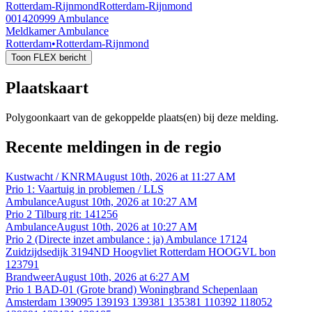
Rotterdam-Rijnmond
Rotterdam-Rijnmond
001420999
Ambulance
Meldkamer Ambulance
Rotterdam
•
Rotterdam-Rijnmond
Toon FLEX bericht
Plaatskaart
Polygoonkaart van de gekoppelde plaats(en) bij deze melding.
Recente meldingen in de regio
Kustwacht / KNRM
August 10th, 2026 at 11:27 AM
Prio 1: Vaartuig in problemen / LLS
Ambulance
August 10th, 2026 at 10:27 AM
Prio 2 Tilburg rit: 141256
Ambulance
August 10th, 2026 at 10:27 AM
Prio 2 (Directe inzet ambulance : ja) Ambulance 17124
Zuidzijdsedijk 3194ND Hoogvliet Rotterdam HOOGVL bon
123791
Brandweer
August 10th, 2026 at 6:27 AM
Prio 1 BAD-01 (Grote brand) Woningbrand Schepenlaan
Amsterdam 139095 139193 139381 135381 110392 118052