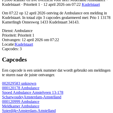
Kudelstaart · Prioriteit 1 · 12 april 2026 om 07:22
Kudelstaart
Om 07:22 op 12 april 2026 ontving de Ambulance een melding in
Kudelstaart. In totaal zijn 3 capcodes gealarmeerd met: Prio 1 13178
Kamerlingh Onnesweg 1433 Kudelstaart 34143.
Dienst:
Ambulance
Prioriteit:
Prioriteit 1
Ontvangen:
12 april 2026 om 07:22
Locatie:
Kudelstaart
Capcodes:
3
Capcodes
Een capcode is een uniek nummer dat wordt gebruikt om meldingen
te sturen naar de juiste ontvanger.
002029583
unknown
000120178
Ambulance
Spoed Ambulance Amstelveen 13-178
Scharwoude
•
Amsterdam-Amstelland
000120999
Ambulance
Meldkamer Ambulance
Spierdijk
•
Amsterdam-Amstelland