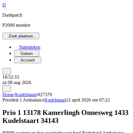
D
Dashpatch
P2000 monitor
Zoek plaatsen…
Statistieken
Gidsen
Account
18:52:33
za 08 aug 2026
Home
/
Kudelstaart
/
#27379
Prioriteit 1
Ambulance
Kudelstaart
12 april 2026 om 07:22
Prio 1 13178 Kamerlingh Onnesweg 1433
Kudelstaart 34143
P2000 scanner en live overzicht voor heel Nederland Ambulance ·