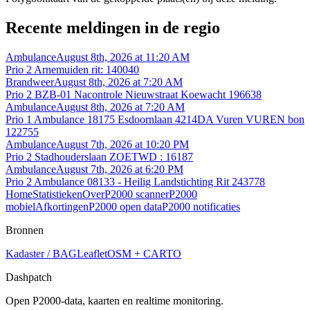
Recente meldingen in de regio
Ambulance
August 8th, 2026 at 11:20 AM
Prio 2 Arnemuiden rit: 140040
Brandweer
August 8th, 2026 at 7:20 AM
Prio 2 BZB-01 Nacontrole Nieuwstraat Koewacht 196638
Ambulance
August 8th, 2026 at 7:20 AM
Prio 1 Ambulance 18175 Esdoornlaan 4214DA Vuren VUREN bon
122755
Ambulance
August 7th, 2026 at 10:20 PM
Prio 2 Stadhouderslaan ZOETWD : 16187
Ambulance
August 7th, 2026 at 6:20 PM
Prio 2 Ambulance 08133 - Heilig Landstichting Rit 243778
Home
Statistieken
Over
P2000 scanner
P2000
mobiel
Afkortingen
P2000 open data
P2000 notificaties
Bronnen
Kadaster / BAG
Leaflet
OSM + CARTO
Dashpatch
Open P2000-data, kaarten en realtime monitoring.