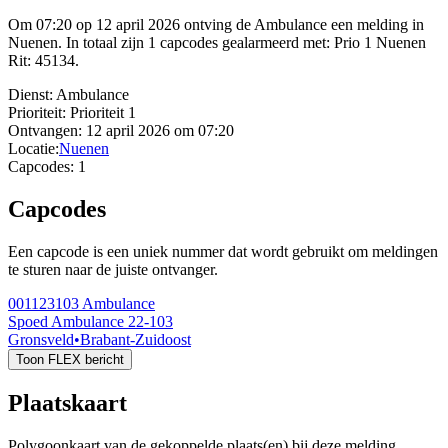
Om 07:20 op 12 april 2026 ontving de Ambulance een melding in
Nuenen. In totaal zijn 1 capcodes gealarmeerd met: Prio 1 Nuenen
Rit: 45134.
Dienst:
Ambulance
Prioriteit:
Prioriteit 1
Ontvangen:
12 april 2026 om 07:20
Locatie:
Nuenen
Capcodes:
1
Capcodes
Een capcode is een uniek nummer dat wordt gebruikt om meldingen
te sturen naar de juiste ontvanger.
001123103
Ambulance
Spoed Ambulance 22-103
Gronsveld
•
Brabant-Zuidoost
Toon FLEX bericht
Plaatskaart
Polygoonkaart van de gekoppelde plaats(en) bij deze melding.