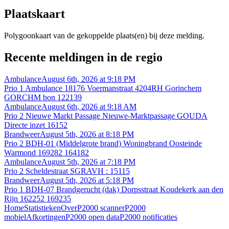
Plaatskaart
Polygoonkaart van de gekoppelde plaats(en) bij deze melding.
Recente meldingen in de regio
Ambulance
August 6th, 2026 at 9:18 PM
Prio 1 Ambulance 18176 Voermanstraat 4204RH Gorinchem
GORCHM bon 122139
Ambulance
August 6th, 2026 at 9:18 AM
Prio 2 Nieuwe Markt Passage Nieuwe-Marktpassage GOUDA
Directe inzet 16152
Brandweer
August 5th, 2026 at 8:18 PM
Prio 2 BDH-01 (Middelgrote brand) Woningbrand Oosteinde
Warmond 169282 164182
Ambulance
August 5th, 2026 at 7:18 PM
Prio 2 Scheldestraat SGRAVH : 15115
Brandweer
August 5th, 2026 at 5:18 PM
Prio 1 BDH-07 Brandgerucht (dak) Dorpsstraat Koudekerk aan den
Rijn 162252 169235
Home
Statistieken
Over
P2000 scanner
P2000
mobiel
Afkortingen
P2000 open data
P2000 notificaties