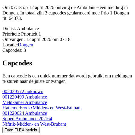
Om 07:18 op 12 april 2026 ontving de Ambulance een melding in
Dongen. In totaal zijn 3 capcodes gealarmeerd met: Prio 1 Dongen
rit: 64373.
Dienst:
Ambulance
Prioriteit:
Prioriteit 1
Ontvangen:
12 april 2026 om 07:18
Locatie:
Dongen
Capcodes:
3
Capcodes
Een capcode is een uniek nummer dat wordt gebruikt om meldingen
te sturen naar de juiste ontvanger.
002029572
unknown
001220499
Ambulance
Meldkamer Ambulance
Hattemerbroek
•
Midden- en West-Brabant
001220624
Ambulance
Spoed Ambulance 20-164
Niftrik
•
Midden- en West-Brabant
Toon FLEX bericht