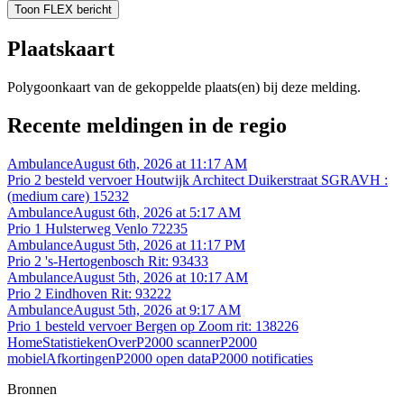
Toon FLEX bericht
Plaatskaart
Polygoonkaart van de gekoppelde plaats(en) bij deze melding.
Recente meldingen in de regio
Ambulance
August 6th, 2026 at 11:17 AM
Prio 2 besteld vervoer Houtwijk Architect Duikerstraat SGRAVH :
(medium care) 15232
Ambulance
August 6th, 2026 at 5:17 AM
Prio 1 Hulsterweg Venlo 72235
Ambulance
August 5th, 2026 at 11:17 PM
Prio 2 's-Hertogenbosch Rit: 93433
Ambulance
August 5th, 2026 at 10:17 AM
Prio 2 Eindhoven Rit: 93222
Ambulance
August 5th, 2026 at 9:17 AM
Prio 1 besteld vervoer Bergen op Zoom rit: 138226
Home
Statistieken
Over
P2000 scanner
P2000
mobiel
Afkortingen
P2000 open data
P2000 notificaties
Bronnen