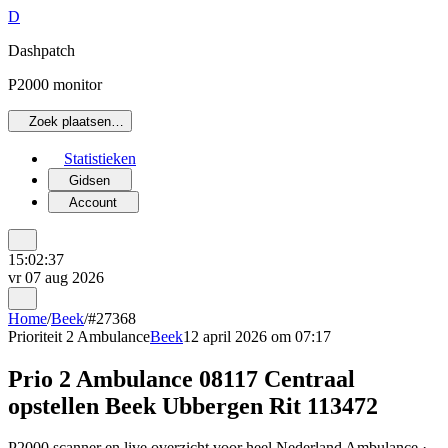
D
Dashpatch
P2000 monitor
Zoek plaatsen…
Statistieken
Gidsen
Account
15:02:37
vr 07 aug 2026
Home
/
Beek
/
#27368
Prioriteit 2
Ambulance
Beek
12 april 2026 om 07:17
Prio 2 Ambulance 08117 Centraal
opstellen Beek Ubbergen Rit 113472
P2000 scanner en live overzicht voor heel Nederland Ambulance ·