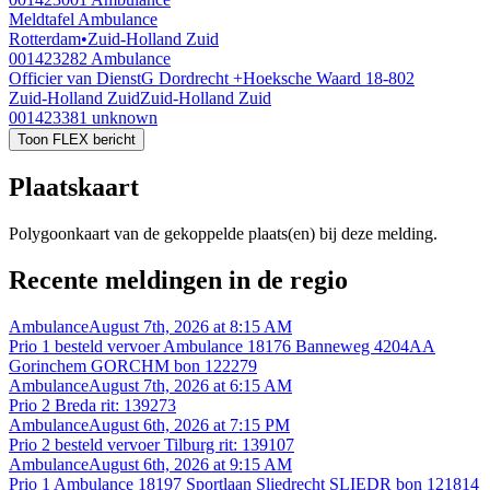
Meldtafel Ambulance
Rotterdam
•
Zuid-Holland Zuid
001423282
Ambulance
Officier van DienstG Dordrecht +Hoeksche Waard 18-802
Zuid-Holland Zuid
Zuid-Holland Zuid
001423381
unknown
Toon FLEX bericht
Plaatskaart
Polygoonkaart van de gekoppelde plaats(en) bij deze melding.
Recente meldingen in de regio
Ambulance
August 7th, 2026 at 8:15 AM
Prio 1 besteld vervoer Ambulance 18176 Banneweg 4204AA
Gorinchem GORCHM bon 122279
Ambulance
August 7th, 2026 at 6:15 AM
Prio 2 Breda rit: 139273
Ambulance
August 6th, 2026 at 7:15 PM
Prio 2 besteld vervoer Tilburg rit: 139107
Ambulance
August 6th, 2026 at 9:15 AM
Prio 1 Ambulance 18197 Sportlaan Sliedrecht SLIEDR bon 121814