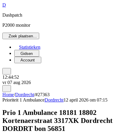
D
Dashpatch
P2000 monitor
Zoek plaatsen…
Statistieken
Gidsen
Account
12:44:52
vr 07 aug 2026
Home
/
Dordrecht
/
#27363
Prioriteit 1
Ambulance
Dordrecht
12 april 2026 om 07:15
Prio 1 Ambulance 18181 18802
Kortenaerstraat 3317XK Dordrecht
DORDRT bon 56851