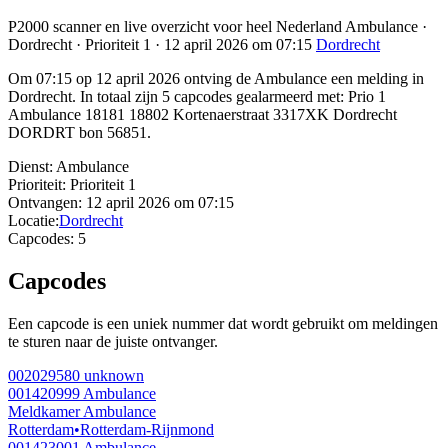
P2000 scanner en live overzicht voor heel Nederland Ambulance ·
Dordrecht · Prioriteit 1 · 12 april 2026 om 07:15
Dordrecht
Om 07:15 op 12 april 2026 ontving de Ambulance een melding in
Dordrecht. In totaal zijn 5 capcodes gealarmeerd met: Prio 1
Ambulance 18181 18802 Kortenaerstraat 3317XK Dordrecht
DORDRT bon 56851.
Dienst:
Ambulance
Prioriteit:
Prioriteit 1
Ontvangen:
12 april 2026 om 07:15
Locatie:
Dordrecht
Capcodes:
5
Capcodes
Een capcode is een uniek nummer dat wordt gebruikt om meldingen
te sturen naar de juiste ontvanger.
002029580
unknown
001420999
Ambulance
Meldkamer Ambulance
Rotterdam
•
Rotterdam-Rijnmond
001423001
Ambulance