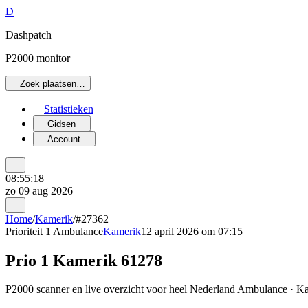
D
Dashpatch
P2000 monitor
Zoek plaatsen…
Statistieken
Gidsen
Account
08:55:18
zo 09 aug 2026
Home
/
Kamerik
/
#27362
Prioriteit 1
Ambulance
Kamerik
12 april 2026 om 07:15
Prio 1 Kamerik 61278
P2000 scanner en live overzicht voor heel Nederland Ambulance · Kam