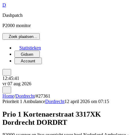
D
Dashpatch
P2000 monitor
Zoek plaatsen…
Statistieken
Gidsen
Account
12:45:41
vr 07 aug 2026
Home
/
Dordrecht
/
#27361
Prioriteit 1
Ambulance
Dordrecht
12 april 2026 om 07:15
Prio 1 Kortenaerstraat 3317XK
Dordrecht DORDRT
P2000 scanner en live overzicht voor heel Nederland Ambulance ·