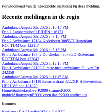
Polygoonkaart van de gekoppelde plaats(en) bij deze melding.
Recente meldingen in de regio
Ambulance
August 6th, 2026 at 10:15 PM
Prio 2 Lambertushof LEIDEN : 16171
Ambulance
August 6th, 2026 at 8:15 PM
Prio 2 Ambulance 17134 Nederhorst 3085VT Rotterdam
ROTTDM bon 122117
Ambulance
August 6th, 2026 at 5:15 PM
Prio 2 Ambulance 17342 Dordtselaan 3073GD Rotterdam
ROTTDM bon 122043
Ambulance
August 6th, 2026 at 12:15 PM
Prio 1 Ambulance 07103 Directe inzet ambulance Duiven Rit
242358
Ambulance
August 6th, 2026 at 11:15 AM
Prio 2 Ambulance 17118 Zeeasterstraat 3222XR Hellevoetsluis
HELLVS bon 121870
Home
Statistieken
Over
P2000 scanner
P2000
mobiel
Afkortingen
P2000 open data
P2000 notificaties
Bronnen
Kadaster / BAG
Leaflet
OSM + CARTO