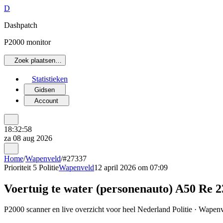
D
Dashpatch
P2000 monitor
Zoek plaatsen…
Statistieken
Gidsen
Account
18:32:58
za 08 aug 2026
Home
/
Wapenveld
/
#27337
Prioriteit 5
Politie
Wapenveld
12 april 2026 om 07:09
Voertuig te water (personenauto) A50 Re 
P2000 scanner en live overzicht voor heel Nederland Politie · Wapenve