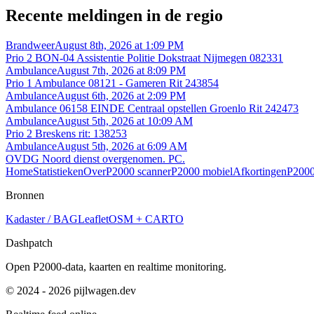
Recente meldingen in de regio
Brandweer
August 8th, 2026 at 1:09 PM
Prio 2 BON-04 Assistentie Politie Dokstraat Nijmegen 082331
Ambulance
August 7th, 2026 at 8:09 PM
Prio 1 Ambulance 08121 - Gameren Rit 243854
Ambulance
August 6th, 2026 at 2:09 PM
Ambulance 06158 EINDE Centraal opstellen Groenlo Rit 242473
Ambulance
August 5th, 2026 at 10:09 AM
Prio 2 Breskens rit: 138253
Ambulance
August 5th, 2026 at 6:09 AM
OVDG Noord dienst overgenomen. PC.
Home
Statistieken
Over
P2000 scanner
P2000 mobiel
Afkortingen
P2000
Bronnen
Kadaster / BAG
Leaflet
OSM + CARTO
Dashpatch
Open P2000-data, kaarten en realtime monitoring.
© 2024 - 2026 pijlwagen.dev