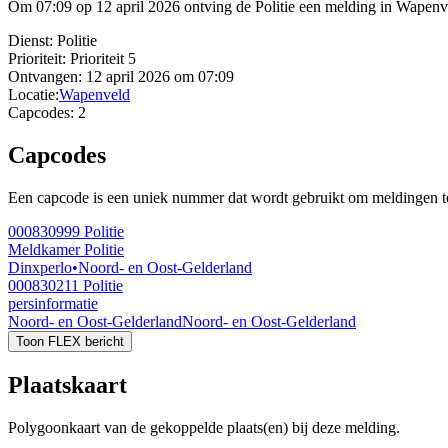
Om 07:09 op 12 april 2026 ontving de Politie een melding in Wapenv
Dienst:
Politie
Prioriteit:
Prioriteit 5
Ontvangen:
12 april 2026 om 07:09
Locatie:
Wapenveld
Capcodes:
2
Capcodes
Een capcode is een uniek nummer dat wordt gebruikt om meldingen te 
000830999
Politie
Meldkamer Politie
Dinxperlo
•
Noord- en Oost-Gelderland
000830211
Politie
persinformatie
Noord- en Oost-Gelderland
Noord- en Oost-Gelderland
Toon FLEX bericht
Plaatskaart
Polygoonkaart van de gekoppelde plaats(en) bij deze melding.