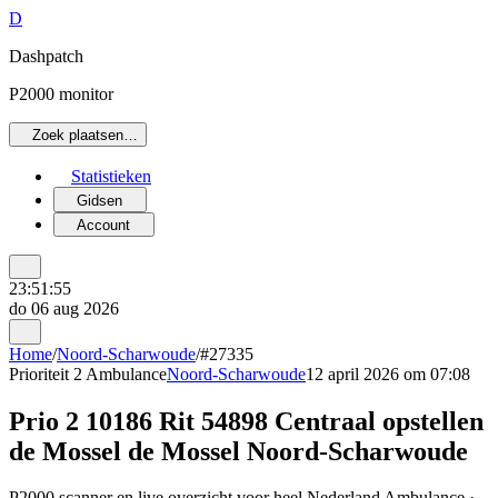
D
Dashpatch
P2000 monitor
Zoek plaatsen…
Statistieken
Gidsen
Account
23:51:55
do 06 aug 2026
Home
/
Noord-Scharwoude
/
#27335
Prioriteit 2
Ambulance
Noord-Scharwoude
12 april 2026 om 07:08
Prio 2 10186 Rit 54898 Centraal opstellen
de Mossel de Mossel Noord-Scharwoude
P2000 scanner en live overzicht voor heel Nederland Ambulance ·