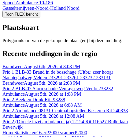
Spoed Ambulance 10-186
Gasselternijveen
•
Noord-Holland Noord
Toon FLEX bericht
Plaatskaart
Polygoonkaart van de gekoppelde plaats(en) bij deze melding.
Recente meldingen in de regio
Brandweer
August 6th, 2026 at 8:08 PM
Prio 1 BLB-03 Brand in de bosschage (Uitbr.: zeer hoog)
Nachtegaalweg Velden 233291 233261 233232 233131
Brandweer
August 5th, 2026 at 2:08 PM
Prio 2 BLB-07 Stormschade Venrayseweg Venlo 233232
Ambulance
August 5th, 2026 at 1:08 PM
Prio 2 Beek en Donk Rit: 93288
Ambulance
August 5th, 2026 at 6:08 AM
Prio 2 Ambulance 08131 Centraal opstellen Kesteren Rit 240838
Ambulance
August 5th, 2026 at 12:08 AM
Prio 2 (Directe inzet ambulance: ja) 12154 Rit 116527 Bullerlaan
Beverwijk
Home
Statistieken
Over
P2000 scanner
P2000