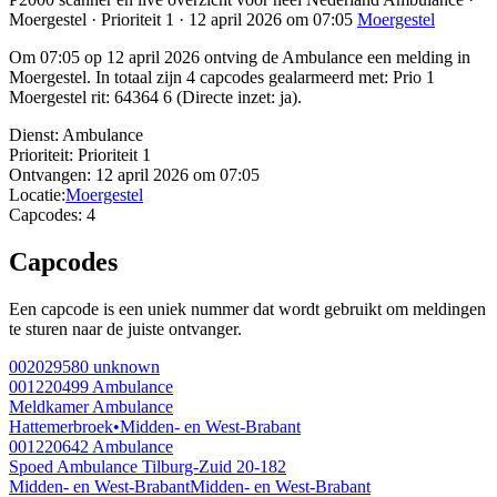
Moergestel · Prioriteit 1 · 12 april 2026 om 07:05
Moergestel
Om 07:05 op 12 april 2026 ontving de Ambulance een melding in
Moergestel. In totaal zijn 4 capcodes gealarmeerd met: Prio 1
Moergestel rit: 64364 6 (Directe inzet: ja).
Dienst:
Ambulance
Prioriteit:
Prioriteit 1
Ontvangen:
12 april 2026 om 07:05
Locatie:
Moergestel
Capcodes:
4
Capcodes
Een capcode is een uniek nummer dat wordt gebruikt om meldingen
te sturen naar de juiste ontvanger.
002029580
unknown
001220499
Ambulance
Meldkamer Ambulance
Hattemerbroek
•
Midden- en West-Brabant
001220642
Ambulance
Spoed Ambulance Tilburg-Zuid 20-182
Midden- en West-Brabant
Midden- en West-Brabant