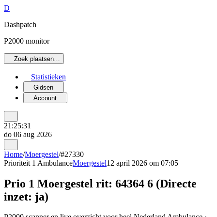
D
Dashpatch
P2000 monitor
Zoek plaatsen…
Statistieken
Gidsen
Account
21:25:31
do 06 aug 2026
Home
/
Moergestel
/
#27330
Prioriteit 1
Ambulance
Moergestel
12 april 2026 om 07:05
Prio 1 Moergestel rit: 64364 6 (Directe
inzet: ja)
P2000 scanner en live overzicht voor heel Nederland Ambulance ·