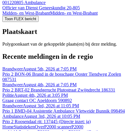
001220805
Ambulance
Officier van Dienst Geneeskundig 20-805
Midden- en West-Brabant
Midden- en West-Brabant
Toon FLEX bericht
Plaatskaart
Polygoonkaart van de gekoppelde plaats(en) bij deze melding.
Recente meldingen in de regio
Brandweer
August 5th, 2026 at 7:05 PM
Prio 2 BON-06 Brand in de bosschage Ooster Tiendweg Zoelen
087531
Brandweer
August 4th, 2026 at 7:05 PM
Prio 2 BRT-02 Brandgerucht Plutostraat Zwijndrecht 186331
Politie
August 4th, 2026 at 3:05 PM
Graag contact OC Apeldoorn 590892
Brandweer
August 3rd, 2026 at 11:05 PM
Prio 1 BMD-04 Assistentie Ambulance Vletweide Bunnik 098494
Ambulance
August 3rd, 2026 at 10:05 PM
Prio 2 Roosendaal rit: 137445 (Directe inzet: ja)
Home
Statistieken
Over
P2000 scanner
P2000