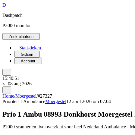
D
Dashpatch
P2000 monitor
Zoek plaatsen…
Statistieken
Gidsen
Account
15:40:51
za 08 aug 2026
Home
/
Moergestel
/
#27327
Prioriteit 1
Ambulance
Moergestel
12 april 2026 om 07:04
Prio 1 Ambu 08993 Donkhorst Moergeste
P2000 scanner en live overzicht voor heel Nederland Ambulance · Moer