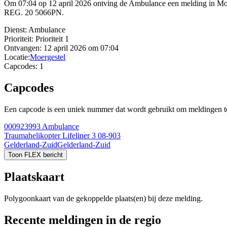
Om 07:04 op 12 april 2026 ontving de Ambulance een melding in Mo
REG. 20 5066PN.
Dienst:
Ambulance
Prioriteit:
Prioriteit 1
Ontvangen:
12 april 2026 om 07:04
Locatie:
Moergestel
Capcodes:
1
Capcodes
Een capcode is een uniek nummer dat wordt gebruikt om meldingen te 
000923993
Ambulance
Traumahelikopter Lifeliner 3 08-903
Gelderland-Zuid
Gelderland-Zuid
Toon FLEX bericht
Plaatskaart
Polygoonkaart van de gekoppelde plaats(en) bij deze melding.
Recente meldingen in de regio