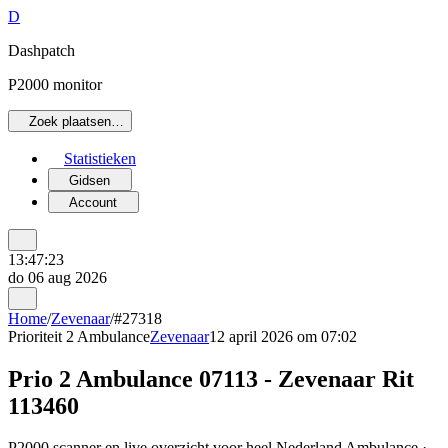
D
Dashpatch
P2000 monitor
Zoek plaatsen…
Statistieken
Gidsen
Account
13:47:23
do 06 aug 2026
Home
/
Zevenaar
/
#27318
Prioriteit 2
Ambulance
Zevenaar
12 april 2026 om 07:02
Prio 2 Ambulance 07113 - Zevenaar Rit
113460
P2000 scanner en live overzicht voor heel Nederland Ambulance ·