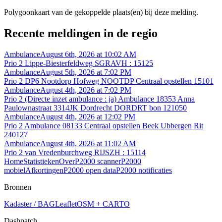
Polygoonkaart van de gekoppelde plaats(en) bij deze melding.
Recente meldingen in de regio
Ambulance
August 6th, 2026 at 10:02 AM
Prio 2 Lippe-Biesterfeldweg SGRAVH : 15125
Ambulance
August 5th, 2026 at 7:02 PM
Prio 2 DP6 Nootdorp Hofweg NOOTDP Centraal opstellen 15101
Ambulance
August 4th, 2026 at 7:02 PM
Prio 2 (Directe inzet ambulance : ja) Ambulance 18353 Anna
Paulownastraat 3314JK Dordrecht DORDRT bon 121050
Ambulance
August 4th, 2026 at 12:02 PM
Prio 2 Ambulance 08133 Centraal opstellen Beek Ubbergen Rit
240127
Ambulance
August 4th, 2026 at 11:02 AM
Prio 2 van Vredenburchweg RIJSZH : 15114
Home
Statistieken
Over
P2000 scanner
P2000
mobiel
Afkortingen
P2000 open data
P2000 notificaties
Bronnen
Kadaster / BAG
Leaflet
OSM + CARTO
Dashpatch