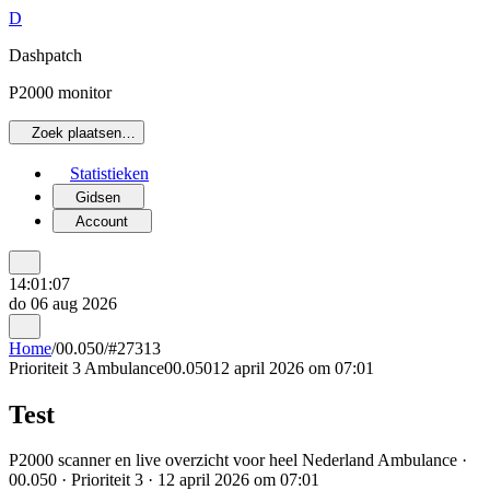
D
Dashpatch
P2000 monitor
Zoek plaatsen…
Statistieken
Gidsen
Account
14:01:07
do 06 aug 2026
Home
/
00.050
/
#27313
Prioriteit 3
Ambulance
00.050
12 april 2026 om 07:01
Test
P2000 scanner en live overzicht voor heel Nederland Ambulance ·
00.050 · Prioriteit 3 · 12 april 2026 om 07:01