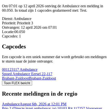
Om 07:01 op 12 april 2026 ontving de Ambulance een melding in
00.050. In totaal zijn 1 capcodes gealarmeerd met: Test.
Dienst:
Ambulance
Prioriteit:
Prioriteit 3
Ontvangen:
12 april 2026 om 07:01
Locatie:
00.050
Capcodes:
1
Capcodes
Een capcode is een uniek nummer dat wordt gebruikt om meldingen
te sturen naar de juiste ontvanger.
001123117
Ambulance
Spoed Ambulance Eersel 22-117
Brabant-Zuidoost
Brabant-Zuidoost
Toon FLEX bericht
Recente meldingen in de regio
Ambulance
August 6th, 2026 at 12:01 PM
Prio 2 (Directe inzet ambulance: ja) 10103 Rit 117257 Vooroever