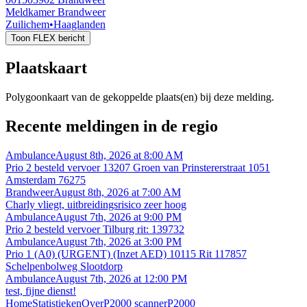
Meldkamer Brandweer
Zuilichem
•
Haaglanden
Toon FLEX bericht
Plaatskaart
Polygoonkaart van de gekoppelde plaats(en) bij deze melding.
Recente meldingen in de regio
Ambulance
August 8th, 2026 at 8:00 AM
Prio 2 besteld vervoer 13207 Groen van Prinstererstraat 1051
Amsterdam 76275
Brandweer
August 8th, 2026 at 7:00 AM
Charly vliegt, uitbreidingsrisico zeer hoog
Ambulance
August 7th, 2026 at 9:00 PM
Prio 2 besteld vervoer Tilburg rit: 139732
Ambulance
August 7th, 2026 at 3:00 PM
Prio 1 (A0) (URGENT) (Inzet AED) 10115 Rit 117857
Schelpenbolweg Slootdorp
Ambulance
August 7th, 2026 at 12:00 PM
test, fijne dienst!
Home
Statistieken
Over
P2000 scanner
P2000