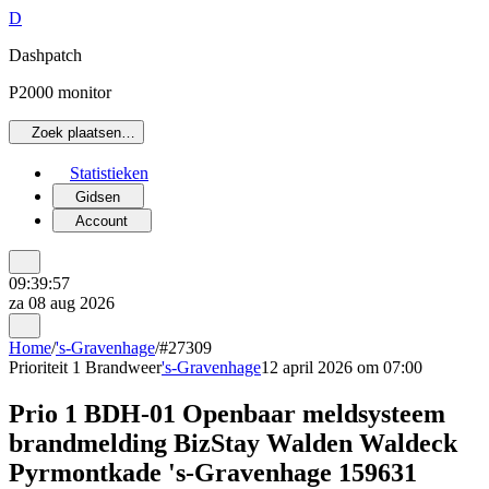
D
Dashpatch
P2000 monitor
Zoek plaatsen…
Statistieken
Gidsen
Account
09:39:57
za 08 aug 2026
Home
/
's-Gravenhage
/
#27309
Prioriteit 1
Brandweer
's-Gravenhage
12 april 2026 om 07:00
Prio 1 BDH-01 Openbaar meldsysteem
brandmelding BizStay Walden Waldeck
Pyrmontkade 's-Gravenhage 159631