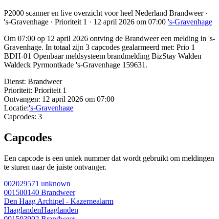
P2000 scanner en live overzicht voor heel Nederland Brandweer ·
's-Gravenhage · Prioriteit 1 · 12 april 2026 om 07:00
's-Gravenhage
Om 07:00 op 12 april 2026 ontving de Brandweer een melding in 's-
Gravenhage. In totaal zijn 3 capcodes gealarmeerd met: Prio 1
BDH-01 Openbaar meldsysteem brandmelding BizStay Walden
Waldeck Pyrmontkade 's-Gravenhage 159631.
Dienst:
Brandweer
Prioriteit:
Prioriteit 1
Ontvangen:
12 april 2026 om 07:00
Locatie:
's-Gravenhage
Capcodes:
3
Capcodes
Een capcode is een uniek nummer dat wordt gebruikt om meldingen
te sturen naar de juiste ontvanger.
002029571
unknown
001500140
Brandweer
Den Haag Archipel - Kazernealarm
Haaglanden
Haaglanden
001503902
Brandweer