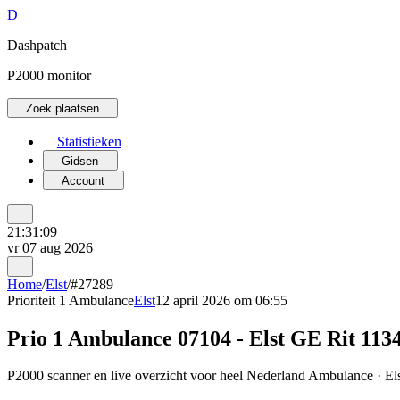
D
Dashpatch
P2000 monitor
Zoek plaatsen…
Statistieken
Gidsen
Account
21:31:09
vr 07 aug 2026
Home
/
Elst
/
#27289
Prioriteit 1
Ambulance
Elst
12 april 2026 om 06:55
Prio 1 Ambulance 07104 - Elst GE Rit 113
P2000 scanner en live overzicht voor heel Nederland Ambulance · Elst