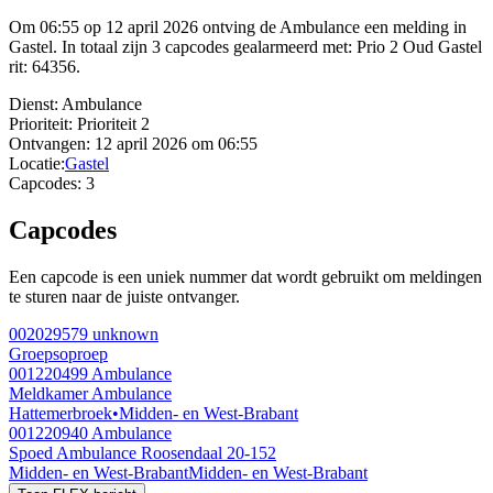
Om 06:55 op 12 april 2026 ontving de Ambulance een melding in
Gastel. In totaal zijn 3 capcodes gealarmeerd met: Prio 2 Oud Gastel
rit: 64356.
Dienst:
Ambulance
Prioriteit:
Prioriteit 2
Ontvangen:
12 april 2026 om 06:55
Locatie:
Gastel
Capcodes:
3
Capcodes
Een capcode is een uniek nummer dat wordt gebruikt om meldingen
te sturen naar de juiste ontvanger.
002029579
unknown
Groepsoproep
001220499
Ambulance
Meldkamer Ambulance
Hattemerbroek
•
Midden- en West-Brabant
001220940
Ambulance
Spoed Ambulance Roosendaal 20-152
Midden- en West-Brabant
Midden- en West-Brabant