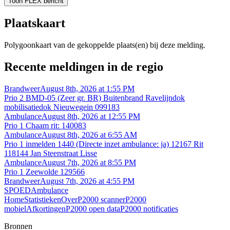
Toon FLEX bericht
Plaatskaart
Polygoonkaart van de gekoppelde plaats(en) bij deze melding.
Recente meldingen in de regio
Brandweer
August 8th, 2026 at 1:55 PM
Prio 2 BMD-05 (Zeer gr. BR) Buitenbrand Ravelijndok
mobilisatiedok Nieuwegein 099183
Ambulance
August 8th, 2026 at 12:55 PM
Prio 1 Chaam rit: 140083
Ambulance
August 8th, 2026 at 6:55 AM
Prio 1 inmelden 1440 (Directe inzet ambulance: ja) 12167 Rit
118144 Jan Steenstraat Lisse
Ambulance
August 7th, 2026 at 8:55 PM
Prio 1 Zeewolde 129566
Brandweer
August 7th, 2026 at 4:55 PM
SPOEDAmbulance
Home
Statistieken
Over
P2000 scanner
P2000
mobiel
Afkortingen
P2000 open data
P2000 notificaties
Bronnen