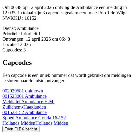
Om 06:48 op 12 april 2026 ontving de Ambulance een melding in
12.035. In totaal zijn 3 capcodes gealarmeerd met: Prio 1 de Wilg
NWKKIJ : 16152.
Dienst:
Ambulance
Prioriteit:
Prioriteit 1
Ontvangen:
12 april 2026 om 06:48
Locatie:
12.035
Capcodes:
3
Capcodes
Een capcode is een uniek nummer dat wordt gebruikt om meldingen
te sturen naar de juiste ontvanger.
002029581
unknown
001523001
Ambulance
Meldtafel Ambulance H.M.
Zuilichem
•
Haaglanden
001523152
Ambulance
Spoed Ambulance Gouda 16-152
Hollands Midden
Hollands Midden
Toon FLEX bericht