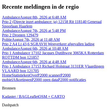
Recente meldingen in de regio
Ambulance
August 8th, 2026 at 6:48 AM
Prio 2 (Directe inzet ambulance: ja) 12158 Rit 118140 Generaal
Spoorlaan Haarlem
Ambulance
August 7th, 2026 at 5:48 PM
Prio 2 Dronten 129479
Politie
August 7th, 2026 at 11:48 AM
Prio 2 A4 Li 43,6 SGRAVH Wegverkeer afgevallen lading
Ambulance
August 6th, 2026 at 10:48 AM
Prio 1 Ambulance 17102 Jacques Dutilhweg 3065KA Rotterdam
ROTTDM bon 121857
Ambulance
August 6th, 2026 at 4:48 AM
Prio 1 Ambulance 17153 Richard Holstraat 3131ER Vlaardingen
VLAARD bon 121705
Home
Statistieken
Over
P2000 scanner
P2000
mobiel
Afkortingen
P2000 open data
P2000 notificaties
Bronnen
Kadaster / BAG
Leaflet
OSM + CARTO
Dashpatch