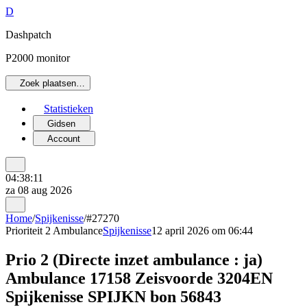
D
Dashpatch
P2000 monitor
Zoek plaatsen…
Statistieken
Gidsen
Account
04:38:11
za 08 aug 2026
Home
/
Spijkenisse
/
#27270
Prioriteit 2
Ambulance
Spijkenisse
12 april 2026 om 06:44
Prio 2 (Directe inzet ambulance : ja)
Ambulance 17158 Zeisvoorde 3204EN
Spijkenisse SPIJKN bon 56843