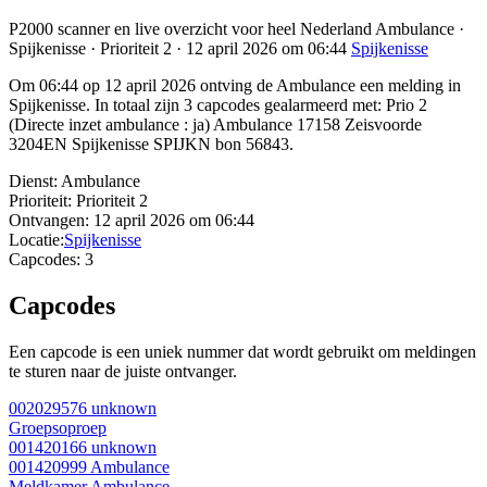
P2000 scanner en live overzicht voor heel Nederland Ambulance ·
Spijkenisse · Prioriteit 2 · 12 april 2026 om 06:44
Spijkenisse
Om 06:44 op 12 april 2026 ontving de Ambulance een melding in
Spijkenisse. In totaal zijn 3 capcodes gealarmeerd met: Prio 2
(Directe inzet ambulance : ja) Ambulance 17158 Zeisvoorde
3204EN Spijkenisse SPIJKN bon 56843.
Dienst:
Ambulance
Prioriteit:
Prioriteit 2
Ontvangen:
12 april 2026 om 06:44
Locatie:
Spijkenisse
Capcodes:
3
Capcodes
Een capcode is een uniek nummer dat wordt gebruikt om meldingen
te sturen naar de juiste ontvanger.
002029576
unknown
Groepsoproep
001420166
unknown
001420999
Ambulance
Meldkamer Ambulance