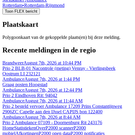
Rotterdam
•
Rotterdam-Rijnmond
Toon FLEX bericht
Plaatskaart
Polygoonkaart van de gekoppelde plaats(en) bij deze melding.
Recente meldingen in de regio
Brandweer
August 7th, 2026 at 10:44 PM
Prio 2 BLB-01 Nacontrole (meting) Venray - Vierlingsbeek
Oostrum LI 232121
Ambulance
August 7th, 2026 at 1:44 PM
Graag posten Hoogstad
Ambulance
August 7th, 2026 at 12:44 PM
Prio 2 Eindhoven Rit: 94042
Ambulance
August 7th, 2026 at 11:44 AM
Prio 2 besteld vervoer Ambulance 17209 Prins Constantijnweg
2906ZC Capelle aan den IJssel CAPIJS bon 122400
Ambulance
August 7th, 2026 at 8:44 AM
Prio 2 Ambulance 07109 - Doornenburg Rit 243176
Home
Statistieken
Over
P2000 scanner
P2000
mobiel
Afkortingen
P2000 open data
P2000 notificaties