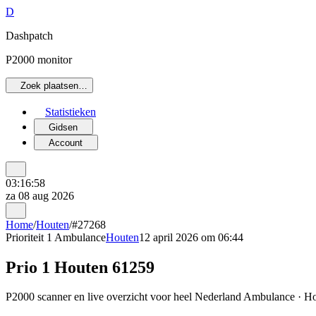
D
Dashpatch
P2000 monitor
Zoek plaatsen…
Statistieken
Gidsen
Account
03:16:58
za 08 aug 2026
Home
/
Houten
/
#27268
Prioriteit 1
Ambulance
Houten
12 april 2026 om 06:44
Prio 1 Houten 61259
P2000 scanner en live overzicht voor heel Nederland Ambulance · Hou