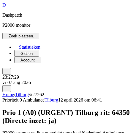
D
Dashpatch
P2000 monitor
Zoek plaatsen…
Statistieken
Gidsen
Account
23:27:29
vr 07 aug 2026
Home
/
Tilburg
/
#27262
Prioriteit 0
Ambulance
Tilburg
12 april 2026 om 06:41
Prio 1 (A0) (URGENT) Tilburg rit: 64350
(Directe inzet: ja)
P2000 scanner en live overzicht voor heel Nederland Ambulance ·