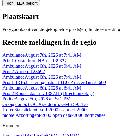
Toon FLEX bericht
Plaatskaart
Polygoonkaart van de gekoppelde plaats(en) bij deze melding.
Recente meldingen in de regio
Ambulance
August 7th, 2026 at 7:41 AM
Prio 1 Oosterhout NB rit: 139327
Ambulance
August 6th, 2026 at 9:41 AM
Prio 2 Almere 128692
Ambulance
August 6th, 2026 at 7:41 AM
Prio 1 13163 Teteringenstraat 1107 Amsterdam 75609
Ambulance
August 6th, 2026 at 6:41 AM
Prio 2 Roosendaal rit: 138731 (Directe inzet: ja)
Politie
August 5th, 2026 at 2:41 PM
Graag contact OC Apeldoorn: GMS 593450
Home
Statistieken
Over
P2000 scanner
P2000
mobiel
Afkortingen
P2000 open data
P2000 notificaties
Bronnen
Kadaster / BAG
Leaflet
OSM + CARTO