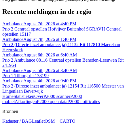
Recente meldingen in de regio
Ambulance
August 7th, 2026 at 4:40 PM
Prio 2 Centraal opstellen Hofvijver Buitenhof SGRAVH Centraal
opstellen 15117
Ambulance
August 7th, 2026 at 1:40 PM
Prio 2 (Directe inzet ambulance: ja) 11132 Rit 117810 Maerelaan
Heemskerk
Ambulance
August 6th, 2026 at 6:40 AM
Prio 2 Ambulance 08116 Centraal opstellen Beneden-Leeuwen Rit
241964
Ambulance
August 5th, 2026 at 8:40 AM
Prio 1 Tilburg rit: 138199
Ambulance
August 4th, 2026 at 9:40 PM
Prio 2 (Directe inzet ambulance: ja) 12154 Rit 116500 Meester van
Lingenlaan Beverwijk
Home
Statistieken
Over
P2000 scanner
P2000
mobiel
Afkortingen
P2000 open data
P2000 notificaties
Bronnen
Kadaster / BAG
Leaflet
OSM + CARTO