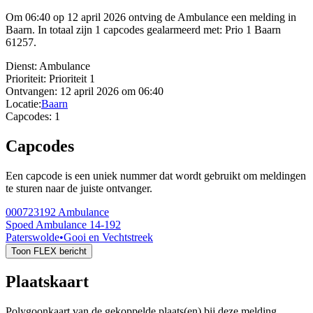
Om 06:40 op 12 april 2026 ontving de Ambulance een melding in
Baarn. In totaal zijn 1 capcodes gealarmeerd met: Prio 1 Baarn
61257.
Dienst:
Ambulance
Prioriteit:
Prioriteit 1
Ontvangen:
12 april 2026 om 06:40
Locatie:
Baarn
Capcodes:
1
Capcodes
Een capcode is een uniek nummer dat wordt gebruikt om meldingen
te sturen naar de juiste ontvanger.
000723192
Ambulance
Spoed Ambulance 14-192
Paterswolde
•
Gooi en Vechtstreek
Toon FLEX bericht
Plaatskaart
Polygoonkaart van de gekoppelde plaats(en) bij deze melding.