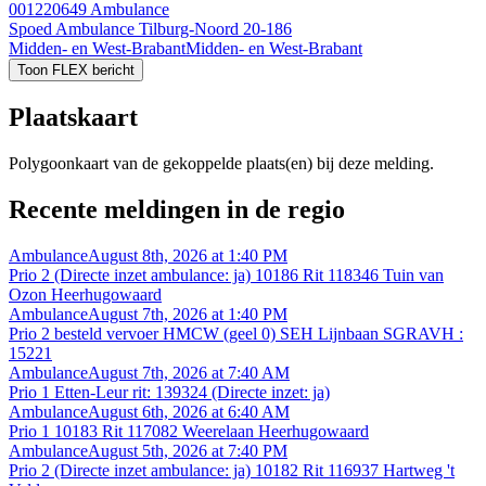
001220649
Ambulance
Spoed Ambulance Tilburg-Noord 20-186
Midden- en West-Brabant
Midden- en West-Brabant
Toon FLEX bericht
Plaatskaart
Polygoonkaart van de gekoppelde plaats(en) bij deze melding.
Recente meldingen in de regio
Ambulance
August 8th, 2026 at 1:40 PM
Prio 2 (Directe inzet ambulance: ja) 10186 Rit 118346 Tuin van
Ozon Heerhugowaard
Ambulance
August 7th, 2026 at 1:40 PM
Prio 2 besteld vervoer HMCW (geel 0) SEH Lijnbaan SGRAVH :
15221
Ambulance
August 7th, 2026 at 7:40 AM
Prio 1 Etten-Leur rit: 139324 (Directe inzet: ja)
Ambulance
August 6th, 2026 at 6:40 AM
Prio 1 10183 Rit 117082 Weerelaan Heerhugowaard
Ambulance
August 5th, 2026 at 7:40 PM
Prio 2 (Directe inzet ambulance: ja) 10182 Rit 116937 Hartweg 't