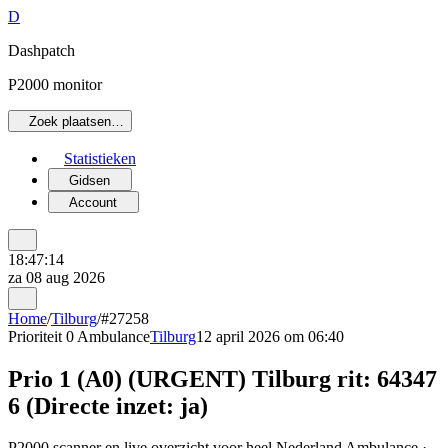
D
Dashpatch
P2000 monitor
Zoek plaatsen…
Statistieken
Gidsen
Account
18:47:14
za 08 aug 2026
Home
/
Tilburg
/
#27258
Prioriteit 0
Ambulance
Tilburg
12 april 2026 om 06:40
Prio 1 (A0) (URGENT) Tilburg rit: 64347
6 (Directe inzet: ja)
P2000 scanner en live overzicht voor heel Nederland Ambulance ·