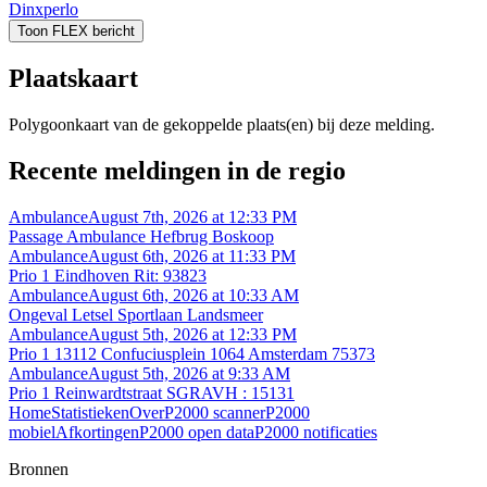
Dinxperlo
Toon FLEX bericht
Plaatskaart
Polygoonkaart van de gekoppelde plaats(en) bij deze melding.
Recente meldingen in de regio
Ambulance
August 7th, 2026 at 12:33 PM
Passage Ambulance Hefbrug Boskoop
Ambulance
August 6th, 2026 at 11:33 PM
Prio 1 Eindhoven Rit: 93823
Ambulance
August 6th, 2026 at 10:33 AM
Ongeval Letsel Sportlaan Landsmeer
Ambulance
August 5th, 2026 at 12:33 PM
Prio 1 13112 Confuciusplein 1064 Amsterdam 75373
Ambulance
August 5th, 2026 at 9:33 AM
Prio 1 Reinwardtstraat SGRAVH : 15131
Home
Statistieken
Over
P2000 scanner
P2000
mobiel
Afkortingen
P2000 open data
P2000 notificaties
Bronnen