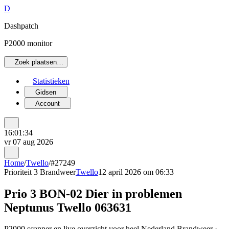
D
Dashpatch
P2000 monitor
Zoek plaatsen…
Statistieken
Gidsen
Account
16:01:34
vr 07 aug 2026
Home
/
Twello
/
#27249
Prioriteit 3
Brandweer
Twello
12 april 2026 om 06:33
Prio 3 BON-02 Dier in problemen
Neptunus Twello 063631
P2000 scanner en live overzicht voor heel Nederland Brandweer ·