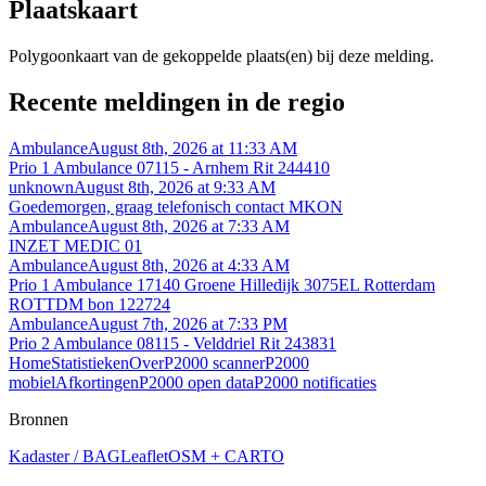
Plaatskaart
Polygoonkaart van de gekoppelde plaats(en) bij deze melding.
Recente meldingen in de regio
Ambulance
August 8th, 2026 at 11:33 AM
Prio 1 Ambulance 07115 - Arnhem Rit 244410
unknown
August 8th, 2026 at 9:33 AM
Goedemorgen, graag telefonisch contact MKON
Ambulance
August 8th, 2026 at 7:33 AM
INZET MEDIC 01
Ambulance
August 8th, 2026 at 4:33 AM
Prio 1 Ambulance 17140 Groene Hilledijk 3075EL Rotterdam
ROTTDM bon 122724
Ambulance
August 7th, 2026 at 7:33 PM
Prio 2 Ambulance 08115 - Velddriel Rit 243831
Home
Statistieken
Over
P2000 scanner
P2000
mobiel
Afkortingen
P2000 open data
P2000 notificaties
Bronnen
Kadaster / BAG
Leaflet
OSM + CARTO