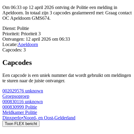
Om 06:33 op 12 april 2026 ontving de Politie een melding in
Apeldoorn. In totaal zijn 3 capcodes gealarmeerd met: Graag contact
OC Apeldoorn GMS674.
Dienst:
Politie
Prioriteit:
Prioriteit 3
Ontvangen:
12 april 2026 om 06:33
Locatie:
Apeldoorn
Capcodes:
3
Capcodes
Een capcode is een uniek nummer dat wordt gebruikt om meldingen
te sturen naar de juiste ontvanger.
002029576
unknown
Groepsoproep
000830116
unknown
000830999
Politie
Meldkamer Politie
Dinxperlo
•
Noord- en Oost-Gelderland
Toon FLEX bericht