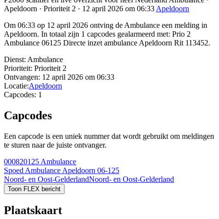
Apeldoorn · Prioriteit 2 · 12 april 2026 om 06:33
Apeldoorn
Om 06:33 op 12 april 2026 ontving de Ambulance een melding in
Apeldoorn. In totaal zijn 1 capcodes gealarmeerd met: Prio 2
Ambulance 06125 Directe inzet ambulance Apeldoorn Rit 113452.
Dienst:
Ambulance
Prioriteit:
Prioriteit 2
Ontvangen:
12 april 2026 om 06:33
Locatie:
Apeldoorn
Capcodes:
1
Capcodes
Een capcode is een uniek nummer dat wordt gebruikt om meldingen
te sturen naar de juiste ontvanger.
000820125
Ambulance
Spoed Ambulance Apeldoorn 06-125
Noord- en Oost-Gelderland
Noord- en Oost-Gelderland
Toon FLEX bericht
Plaatskaart