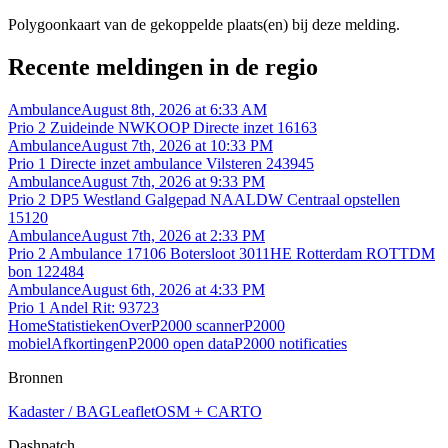
Polygoonkaart van de gekoppelde plaats(en) bij deze melding.
Recente meldingen in de regio
Ambulance
August 8th, 2026 at 6:33 AM
Prio 2 Zuideinde NWKOOP Directe inzet 16163
Ambulance
August 7th, 2026 at 10:33 PM
Prio 1 Directe inzet ambulance Vilsteren 243945
Ambulance
August 7th, 2026 at 9:33 PM
Prio 2 DP5 Westland Galgepad NAALDW Centraal opstellen
15120
Ambulance
August 7th, 2026 at 2:33 PM
Prio 2 Ambulance 17106 Botersloot 3011HE Rotterdam ROTTDM
bon 122484
Ambulance
August 6th, 2026 at 4:33 PM
Prio 1 Andel Rit: 93723
Home
Statistieken
Over
P2000 scanner
P2000
mobiel
Afkortingen
P2000 open data
P2000 notificaties
Bronnen
Kadaster / BAG
Leaflet
OSM + CARTO
Dashpatch