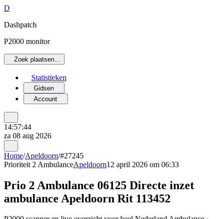
D
Dashpatch
P2000 monitor
Zoek plaatsen…
Statistieken
Gidsen
Account
14:57:44
za 08 aug 2026
Home
/
Apeldoorn
/
#27245
Prioriteit 2
Ambulance
Apeldoorn
12 april 2026 om 06:33
Prio 2 Ambulance 06125 Directe inzet
ambulance Apeldoorn Rit 113452
P2000 scanner en live overzicht voor heel Nederland Ambulance ·