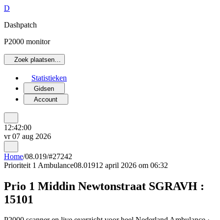
D
Dashpatch
P2000 monitor
Zoek plaatsen…
Statistieken
Gidsen
Account
12:42:00
vr 07 aug 2026
Home
/
08.019
/
#27242
Prioriteit 1
Ambulance
08.019
12 april 2026 om 06:32
Prio 1 Middin Newtonstraat SGRAVH :
15101
P2000 scanner en live overzicht voor heel Nederland Ambulance ·