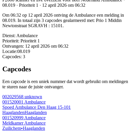
08.019 · Prioriteit 1 · 12 april 2026 om 06:32
Om 06:32 op 12 april 2026 ontving de Ambulance een melding in
08.019. In totaal zijn 3 capcodes gealarmeerd met: Prio 1 Middin
Newtonstraat SGRAVH : 15101.
Dienst:
Ambulance
Prioriteit:
Prioriteit 1
Ontvangen:
12 april 2026 om 06:32
Locatie:
08.019
Capcodes:
3
Capcodes
Een capcode is een uniek nummer dat wordt gebruikt om meldingen
te sturen naar de juiste ontvanger.
002029568
unknown
001520001
Ambulance
Spoed Ambulance Den Haag 15-101
Haaglanden
Haaglanden
001520999
Ambulance
Meldkamer Ambulance
Zuilichem
•
Haaglanden