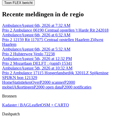
Toon FLEX bericht
Recente meldingen in de regio
Ambulance
August 6th, 2026 at 7:32 AM
Prio 2 Ambulance 06190 Centraal opstellen 't Harde Rit 242018
Ambulance
August 6th, 2026 at 6:32 AM
Prio 2 12159 Rit 117075 Centraal opstellen Haarlem Zijlweg
Haarlem
Ambulance
August 6th, 2026 at 5:32 AM
Prio 2 Hulsterweg Venlo 72238
Ambulance
August 5th, 2026 at 12:32 PM
Prio 2 Mozartlaan DELFT : (rapid) 15341
Ambulance
August 5th, 2026 at 10:32 AM
Prio 2 Ambulance 17115 Hongerlandsedijk 3201LZ Spijkenisse
SPIJKN bon 121329
Home
Statistieken
Over
P2000 scanner
P2000
mobiel
Afkortingen
P2000 open data
P2000 notificaties
Bronnen
Kadaster / BAG
Leaflet
OSM + CARTO
Dashpatch