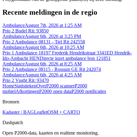
Recente meldingen in de regio
Ambulance
August 7th, 2026 at 1:25 AM
Prio 2 Budel Rit: 93850
Ambulance
August 6th, 2026 at 3:25 PM
Prio 2 Ambulance 08131 - Tiel Rit 242558
Ambulance
August 6th, 2026 at 10:25 AM
Prio 1 Ambulance 18197 Frederik Hendrikstraat 3341ED Hendrik-
Ido-Ambacht HENDirecte inzet ambulance bon 121851
Ambulance
August 6th, 2026 at 8:25 AM
Prio 2 Ambulance 08115 - Rossum GE Rit 242074
Ambulance
August 6th, 2026 at 4:25 AM
Prio 2 Vught Rit: 93470
Home
Statistieken
Over
P2000 scanner
P2000
mobiel
Afkortingen
P2000 open data
P2000 notificaties
Bronnen
Kadaster / BAG
Leaflet
OSM + CARTO
Dashpatch
Open P2000-data, kaarten en realtime monitoring.