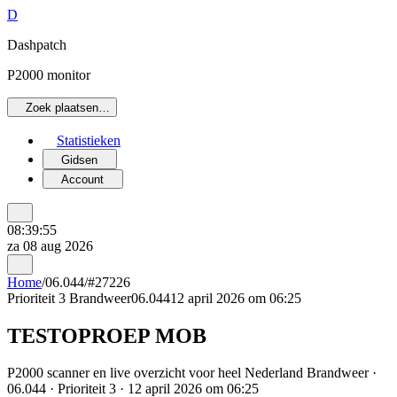
D
Dashpatch
P2000 monitor
Zoek plaatsen…
Statistieken
Gidsen
Account
08:39:55
za 08 aug 2026
Home
/
06.044
/
#27226
Prioriteit 3
Brandweer
06.044
12 april 2026 om 06:25
TESTOPROEP MOB
P2000 scanner en live overzicht voor heel Nederland Brandweer ·
06.044 · Prioriteit 3 · 12 april 2026 om 06:25