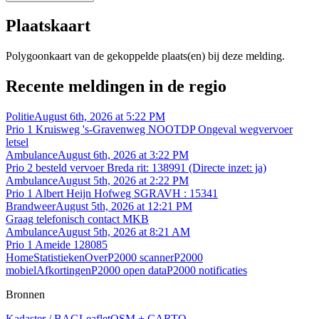
Plaatskaart
Polygoonkaart van de gekoppelde plaats(en) bij deze melding.
Recente meldingen in de regio
Politie
August 6th, 2026 at 5:22 PM
Prio 1 Kruisweg 's-Gravenweg NOOTDP Ongeval wegvervoer
letsel
Ambulance
August 6th, 2026 at 3:22 PM
Prio 2 besteld vervoer Breda rit: 138991 (Directe inzet: ja)
Ambulance
August 5th, 2026 at 2:22 PM
Prio 1 Albert Heijn Hofweg SGRAVH : 15341
Brandweer
August 5th, 2026 at 12:21 PM
Graag telefonisch contact MKB
Ambulance
August 5th, 2026 at 8:21 AM
Prio 1 Ameide 128085
Home
Statistieken
Over
P2000 scanner
P2000
mobiel
Afkortingen
P2000 open data
P2000 notificaties
Bronnen
Kadaster / BAG
Leaflet
OSM + CARTO