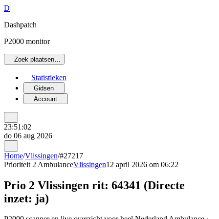
D
Dashpatch
P2000 monitor
Zoek plaatsen…
Statistieken
Gidsen
Account
23:51:02
do 06 aug 2026
Home
/
Vlissingen
/
#27217
Prioriteit 2
Ambulance
Vlissingen
12 april 2026 om 06:22
Prio 2 Vlissingen rit: 64341 (Directe
inzet: ja)
P2000 scanner en live overzicht voor heel Nederland Ambulance ·