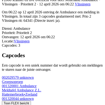
Vlissingen · Prioriteit 2 · 12 april 2026 om 06:22
Vlissingen
Om 06:22 op 12 april 2026 ontving de Ambulance een melding in
Vlissingen. In totaal zijn 3 capcodes gealarmeerd met: Prio 2
Vlissingen rit: 64341 (Directe inzet: ja).
Dienst:
Ambulance
Prioriteit:
Prioriteit 2
Ontvangen:
12 april 2026 om 06:22
Locatie:
Vlissingen
Capcodes:
3
Capcodes
Een capcode is een uniek nummer dat wordt gebruikt om meldingen
te sturen naar de juiste ontvanger.
002029579
unknown
Groepsoproep
001320001
Ambulance
Meldtafel Ambulance Z.L.
Hattemerbroek
•
Zeeland
001320044
unknown
Toon FLEX bericht