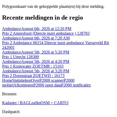
Polygoonkaart van de gekoppelde plaats(en) bij deze melding.
Recente meldingen in de regio
Ambulance
August 6th, 2026 at 12:20 PM
Prio 2 Amersfoort (Directe inzet ambulance ) 128783
Ambulance
August 6th, 2026 at 7:20 AM
Prio 2 Ambulance 06154 Directe inzet ambulance Varsseveld Rit
242001
Ambulance
August 5th, 2026 at 5:20 PM
Prio 1 Utrecht 128389
Ambulance
August 5th, 2026 at 4:20 PM
Prio 1 Kruiswater ZOETMR : 15103
Ambulance
August 5th, 2026 at 3:20 PM
Prio 2 Dorpsstraat ZOETWD : 16173
Home
Statistieken
Over
P2000 scanner
P2000
mobiel
Afkortingen
P2000 open data
P2000 notificaties
Bronnen
Kadaster / BAG
Leaflet
OSM + CARTO
Dashpatch