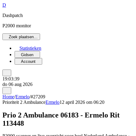
D
Dashpatch
P2000 monitor
Zoek plaatsen…
Statistieken
Gidsen
Account
19:03:39
do 06 aug 2026
Home
/
Ermelo
/
#27209
Prioriteit 2
Ambulance
Ermelo
12 april 2026 om 06:20
Prio 2 Ambulance 06183 - Ermelo Rit
113448
P2000 scanner en live overzicht voor heel Nederland Ambulance ·