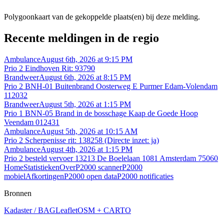
Polygoonkaart van de gekoppelde plaats(en) bij deze melding.
Recente meldingen in de regio
Ambulance
August 6th, 2026 at 9:15 PM
Prio 2 Eindhoven Rit: 93790
Brandweer
August 6th, 2026 at 8:15 PM
Prio 2 BNH-01 Buitenbrand Oosterweg E Purmer Edam-Volendam
112032
Brandweer
August 5th, 2026 at 1:15 PM
Prio 1 BNN-05 Brand in de bosschage Kaap de Goede Hoop
Veendam 012431
Ambulance
August 5th, 2026 at 10:15 AM
Prio 2 Scherpenisse rit: 138258 (Directe inzet: ja)
Ambulance
August 4th, 2026 at 1:15 PM
Prio 2 besteld vervoer 13213 De Boelelaan 1081 Amsterdam 75060
Home
Statistieken
Over
P2000 scanner
P2000
mobiel
Afkortingen
P2000 open data
P2000 notificaties
Bronnen
Kadaster / BAG
Leaflet
OSM + CARTO