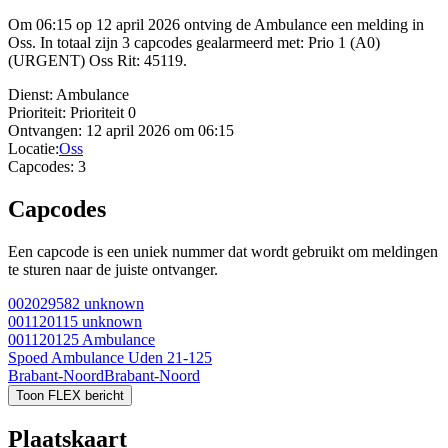
Om 06:15 op 12 april 2026 ontving de Ambulance een melding in
Oss. In totaal zijn 3 capcodes gealarmeerd met: Prio 1 (A0)
(URGENT) Oss Rit: 45119.
Dienst:
Ambulance
Prioriteit:
Prioriteit 0
Ontvangen:
12 april 2026 om 06:15
Locatie:
Oss
Capcodes:
3
Capcodes
Een capcode is een uniek nummer dat wordt gebruikt om meldingen
te sturen naar de juiste ontvanger.
002029582
unknown
001120115
unknown
001120125
Ambulance
Spoed Ambulance Uden 21-125
Brabant-Noord
Brabant-Noord
Toon FLEX bericht
Plaatskaart