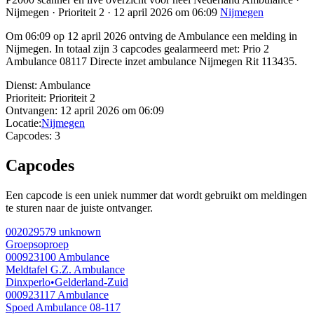
Nijmegen · Prioriteit 2 · 12 april 2026 om 06:09
Nijmegen
Om 06:09 op 12 april 2026 ontving de Ambulance een melding in
Nijmegen. In totaal zijn 3 capcodes gealarmeerd met: Prio 2
Ambulance 08117 Directe inzet ambulance Nijmegen Rit 113435.
Dienst:
Ambulance
Prioriteit:
Prioriteit 2
Ontvangen:
12 april 2026 om 06:09
Locatie:
Nijmegen
Capcodes:
3
Capcodes
Een capcode is een uniek nummer dat wordt gebruikt om meldingen
te sturen naar de juiste ontvanger.
002029579
unknown
Groepsoproep
000923100
Ambulance
Meldtafel G.Z. Ambulance
Dinxperlo
•
Gelderland-Zuid
000923117
Ambulance
Spoed Ambulance 08-117