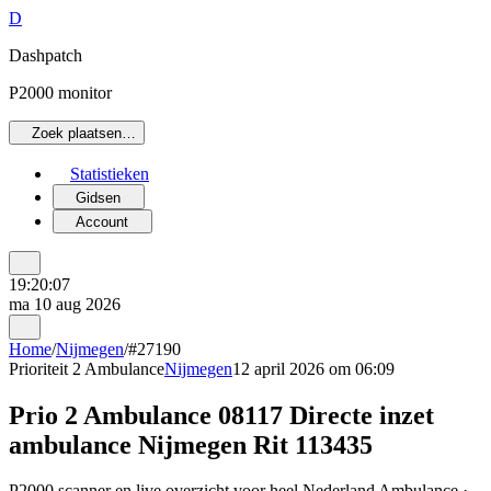
D
Dashpatch
P2000 monitor
Zoek plaatsen…
Statistieken
Gidsen
Account
19:20:07
ma 10 aug 2026
Home
/
Nijmegen
/
#27190
Prioriteit 2
Ambulance
Nijmegen
12 april 2026 om 06:09
Prio 2 Ambulance 08117 Directe inzet
ambulance Nijmegen Rit 113435
P2000 scanner en live overzicht voor heel Nederland Ambulance ·