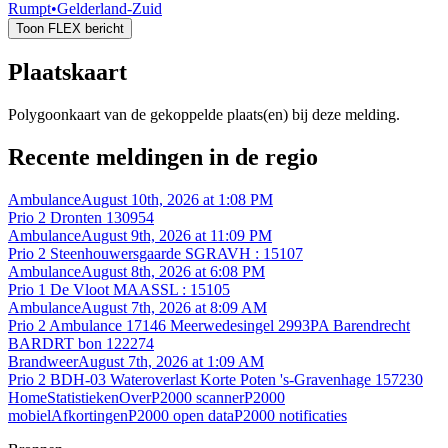
Rumpt
•
Gelderland-Zuid
Toon FLEX bericht
Plaatskaart
Polygoonkaart van de gekoppelde plaats(en) bij deze melding.
Recente meldingen in de regio
Ambulance
August 10th, 2026 at 1:08 PM
Prio 2 Dronten 130954
Ambulance
August 9th, 2026 at 11:09 PM
Prio 2 Steenhouwersgaarde SGRAVH : 15107
Ambulance
August 8th, 2026 at 6:08 PM
Prio 1 De Vloot MAASSL : 15105
Ambulance
August 7th, 2026 at 8:09 AM
Prio 2 Ambulance 17146 Meerwedesingel 2993PA Barendrecht
BARDRT bon 122274
Brandweer
August 7th, 2026 at 1:09 AM
Prio 2 BDH-03 Wateroverlast Korte Poten 's-Gravenhage 157230
Home
Statistieken
Over
P2000 scanner
P2000
mobiel
Afkortingen
P2000 open data
P2000 notificaties