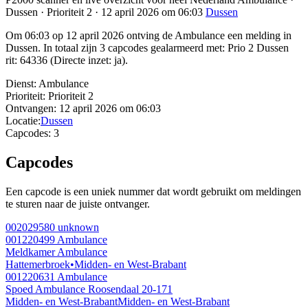
Dussen · Prioriteit 2 · 12 april 2026 om 06:03
Dussen
Om 06:03 op 12 april 2026 ontving de Ambulance een melding in
Dussen. In totaal zijn 3 capcodes gealarmeerd met: Prio 2 Dussen
rit: 64336 (Directe inzet: ja).
Dienst:
Ambulance
Prioriteit:
Prioriteit 2
Ontvangen:
12 april 2026 om 06:03
Locatie:
Dussen
Capcodes:
3
Capcodes
Een capcode is een uniek nummer dat wordt gebruikt om meldingen
te sturen naar de juiste ontvanger.
002029580
unknown
001220499
Ambulance
Meldkamer Ambulance
Hattemerbroek
•
Midden- en West-Brabant
001220631
Ambulance
Spoed Ambulance Roosendaal 20-171
Midden- en West-Brabant
Midden- en West-Brabant