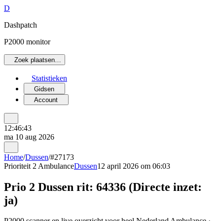
D
Dashpatch
P2000 monitor
Zoek plaatsen…
Statistieken
Gidsen
Account
12:46:43
ma 10 aug 2026
Home
/
Dussen
/
#27173
Prioriteit 2
Ambulance
Dussen
12 april 2026 om 06:03
Prio 2 Dussen rit: 64336 (Directe inzet:
ja)
P2000 scanner en live overzicht voor heel Nederland Ambulance ·