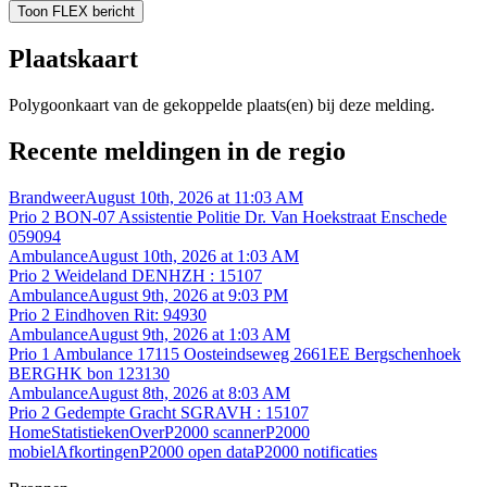
Toon FLEX bericht
Plaatskaart
Polygoonkaart van de gekoppelde plaats(en) bij deze melding.
Recente meldingen in de regio
Brandweer
August 10th, 2026 at 11:03 AM
Prio 2 BON-07 Assistentie Politie Dr. Van Hoekstraat Enschede
059094
Ambulance
August 10th, 2026 at 1:03 AM
Prio 2 Weideland DENHZH : 15107
Ambulance
August 9th, 2026 at 9:03 PM
Prio 2 Eindhoven Rit: 94930
Ambulance
August 9th, 2026 at 1:03 AM
Prio 1 Ambulance 17115 Oosteindseweg 2661EE Bergschenhoek
BERGHK bon 123130
Ambulance
August 8th, 2026 at 8:03 AM
Prio 2 Gedempte Gracht SGRAVH : 15107
Home
Statistieken
Over
P2000 scanner
P2000
mobiel
Afkortingen
P2000 open data
P2000 notificaties