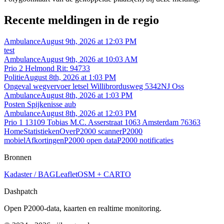
Recente meldingen in de regio
Ambulance
August 9th, 2026 at 12:03 PM
test
Ambulance
August 9th, 2026 at 10:03 AM
Prio 2 Helmond Rit: 94733
Politie
August 8th, 2026 at 1:03 PM
Ongeval wegvervoer letsel Willibrordusweg 5342NJ Oss
Ambulance
August 8th, 2026 at 1:03 PM
Posten Spijkenisse aub
Ambulance
August 8th, 2026 at 12:03 PM
Prio 1 13109 Tobias M.C. Asserstraat 1063 Amsterdam 76363
Home
Statistieken
Over
P2000 scanner
P2000
mobiel
Afkortingen
P2000 open data
P2000 notificaties
Bronnen
Kadaster / BAG
Leaflet
OSM + CARTO
Dashpatch
Open P2000-data, kaarten en realtime monitoring.