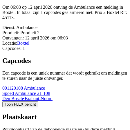
Om 06:03 op 12 april 2026 ontving de Ambulance een melding in
Boxtel. In totaal zijn 1 capcodes gealarmeerd met: Prio 2 Boxtel Rit:
45113.
Dienst:
Ambulance
Prioriteit:
Prioriteit 2
Ontvangen:
12 april 2026 om 06:03
Locatie:
Boxtel
Capcodes:
1
Capcodes
Een capcode is een uniek nummer dat wordt gebruikt om meldingen
te sturen naar de juiste ontvanger.
001120108
Ambulance
Spoed Ambulance 21-108
Den Bosch
•
Brabant-Noord
Toon FLEX bericht
Plaatskaart
Polygoonkaart van de gekoppelde plaats(en) bij deze melding.