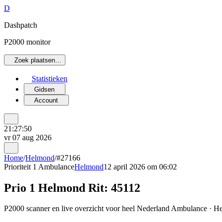
D
Dashpatch
P2000 monitor
Zoek plaatsen…
Statistieken
Gidsen
Account
21:27:50
vr 07 aug 2026
Home
/
Helmond
/
#27166
Prioriteit 1
Ambulance
Helmond
12 april 2026 om 06:02
Prio 1 Helmond Rit: 45112
P2000 scanner en live overzicht voor heel Nederland Ambulance · Hel