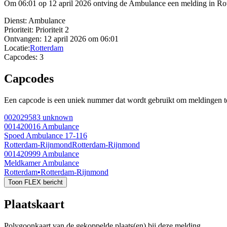
Om 06:01 op 12 april 2026 ontving de Ambulance een melding in Ro
Dienst:
Ambulance
Prioriteit:
Prioriteit 2
Ontvangen:
12 april 2026 om 06:01
Locatie:
Rotterdam
Capcodes:
3
Capcodes
Een capcode is een uniek nummer dat wordt gebruikt om meldingen te 
002029583
unknown
001420016
Ambulance
Spoed Ambulance 17-116
Rotterdam-Rijnmond
Rotterdam-Rijnmond
001420999
Ambulance
Meldkamer Ambulance
Rotterdam
•
Rotterdam-Rijnmond
Toon FLEX bericht
Plaatskaart
Polygoonkaart van de gekoppelde plaats(en) bij deze melding.