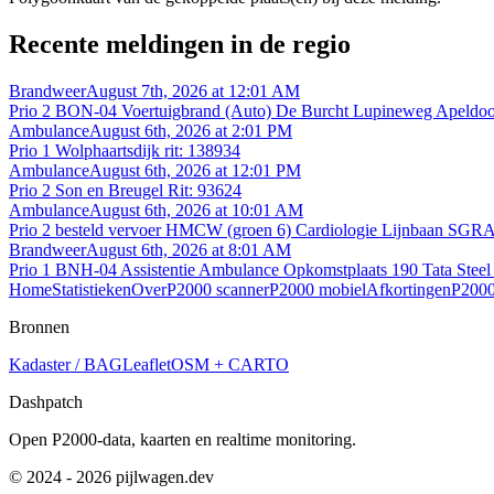
Recente meldingen in de regio
Brandweer
August 7th, 2026 at 12:01 AM
Prio 2 BON-04 Voertuigbrand (Auto) De Burcht Lupineweg Apeldo
Ambulance
August 6th, 2026 at 2:01 PM
Prio 1 Wolphaartsdijk rit: 138934
Ambulance
August 6th, 2026 at 12:01 PM
Prio 2 Son en Breugel Rit: 93624
Ambulance
August 6th, 2026 at 10:01 AM
Prio 2 besteld vervoer HMCW (groen 6) Cardiologie Lijnbaan SGR
Brandweer
August 6th, 2026 at 8:01 AM
Prio 1 BNH-04 Assistentie Ambulance Opkomstplaats 190 Tata Stee
Home
Statistieken
Over
P2000 scanner
P2000 mobiel
Afkortingen
P2000
Bronnen
Kadaster / BAG
Leaflet
OSM + CARTO
Dashpatch
Open P2000-data, kaarten en realtime monitoring.
© 2024 - 2026 pijlwagen.dev