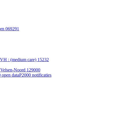
orn 069291
AVH : (medium care) 15232
l Velsen-Noord 129000
 open data
P2000 notificaties