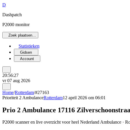
D
Dashpatch
P2000 monitor
Zoek plaatsen…
Statistieken
Gidsen
Account
20:56:27
vr 07 aug 2026
Home
/
Rotterdam
/
#27163
Prioriteit 2
Ambulance
Rotterdam
12 april 2026 om 06:01
Prio 2 Ambulance 17116 Zilverschoonst
P2000 scanner en live overzicht voor heel Nederland Ambulance · Rot