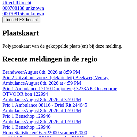
Utrecht
Utrecht
000708138
unknown
000708156
unknown
Toon FLEX bericht
Plaatskaart
Polygoonkaart van de gekoppelde plaats(en) bij deze melding.
Recente meldingen in de regio
Brandweer
August 8th, 2026 at 8:59 PM
Prio 2 Uitval nutsvoorz. (elektriciteit) Beekweg Venray
Ambulance
August 8th, 2026 at 4:59 PM
Prio 1 Ambulance 17150 Donjonweg 3233AK Oostvoorne
OTVOOR bon 122994
Ambulance
August 8th, 2026 at 3:59 PM
Prio 1 Ambulance 08116 - Driel Rit 244645
Ambulance
August 8th, 2026 at 1:59 PM
Prio 1 Benschop 129946
Ambulance
August 8th, 2026 at 1:59 PM
Prio 1 Benschop 129946
Home
Statistieken
Over
P2000 scanner
P2000