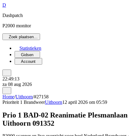
D
Dashpatch
P2000 monitor
Zoek plaatsen…
Statistieken
Gidsen
Account
22:49:13
za 08 aug 2026
Home
/
Uithoorn
/
#27158
Prioriteit 1
Brandweer
Uithoorn
12 april 2026 om 05:59
Prio 1 BAD-02 Reanimatie Plesmanlaan
Uithoorn 091352
P2000 scanner en live overzicht voor heel Nederland Brandweer ·