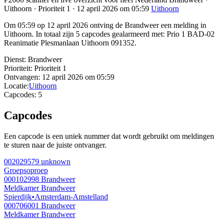
Uithoorn · Prioriteit 1 · 12 april 2026 om 05:59
Uithoorn
Om 05:59 op 12 april 2026 ontving de Brandweer een melding in
Uithoorn. In totaal zijn 5 capcodes gealarmeerd met: Prio 1 BAD-02
Reanimatie Plesmanlaan Uithoorn 091352.
Dienst:
Brandweer
Prioriteit:
Prioriteit 1
Ontvangen:
12 april 2026 om 05:59
Locatie:
Uithoorn
Capcodes:
5
Capcodes
Een capcode is een uniek nummer dat wordt gebruikt om meldingen
te sturen naar de juiste ontvanger.
002029579
unknown
Groepsoproep
000102998
Brandweer
Meldkamer Brandweer
Spierdijk
•
Amsterdam-Amstelland
000706001
Brandweer
Meldkamer Brandweer