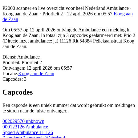
P2000 scanner en live overzicht voor heel Nederland Ambulance ·
Koog aan de Zaan · Prioriteit 2 · 12 april 2026 om 05:57
Koog aan
de Zaan
Om 05:57 op 12 april 2026 ontving de Ambulance een melding in
Koog aan de Zaan. In totaal zijn 3 capcodes gealarmeerd met: Prio 2
(Directe inzet ambulance: ja) 11126 Rit 54884 Pellekaanstraat Koog
aan de Zaan.
Dienst:
Ambulance
Prioriteit:
Prioriteit 2
Ontvangen:
12 april 2026 om 05:57
Locatie:
Koog aan de Zaan
Capcodes:
3
Capcodes
Een capcode is een uniek nummer dat wordt gebruikt om meldingen
te sturen naar de juiste ontvanger.
002029570
unknown
000123126
Ambulance
Spoed Ambulance 11-126
Zaandam
•
Zaanstreek-Waterland