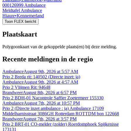
000126999
Ambulance
Meldtafel Ambulance
Hiaure
•
Kennemerland
Toon FLEX bericht
Plaatskaart
Polygoonkaart van de gekoppelde plaats(en) bij deze melding.
Recente meldingen in de regio
Ambulance
August 9th, 2026 at 5:57 AM
Prio 2 Breda rit: 140502 (Directe inzet: ja)
Ambulance
August 9th, 2026 at 4:57 AM
Prio 2 Vlijmen Rit: 94648
Brandweer
August 8th, 2026 at 6:57 PM
Prio 2 BDH-01 Nacontrole Saffier Zoetermeer 155330
Ambulance
August 7th, 2026 at 10:57 PM
Prio 2 (Directe inzet ambulance : ja) Ambulance 17109
Middelharnisstraat 3086GH Rotterdam ROTTDM bon 122668
Brandweer
August 7th, 2026 at 3:57 PM
Prio 2 BRT-01 CO-melder (zolder) Roerdomphoek Spijkenisse
173131