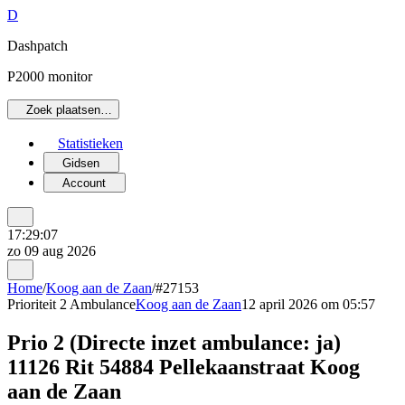
D
Dashpatch
P2000 monitor
Zoek plaatsen…
Statistieken
Gidsen
Account
17:29:07
zo 09 aug 2026
Home
/
Koog aan de Zaan
/
#27153
Prioriteit 2
Ambulance
Koog aan de Zaan
12 april 2026 om 05:57
Prio 2 (Directe inzet ambulance: ja)
11126 Rit 54884 Pellekaanstraat Koog
aan de Zaan