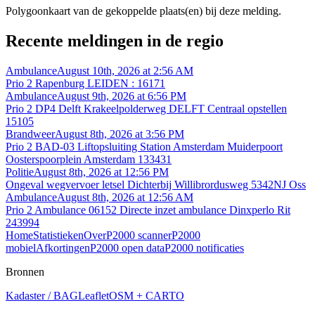
Polygoonkaart van de gekoppelde plaats(en) bij deze melding.
Recente meldingen in de regio
Ambulance
August 10th, 2026 at 2:56 AM
Prio 2 Rapenburg LEIDEN : 16171
Ambulance
August 9th, 2026 at 6:56 PM
Prio 2 DP4 Delft Krakeelpolderweg DELFT Centraal opstellen
15105
Brandweer
August 8th, 2026 at 3:56 PM
Prio 2 BAD-03 Liftopsluiting Station Amsterdam Muiderpoort
Oosterspoorplein Amsterdam 133431
Politie
August 8th, 2026 at 12:56 PM
Ongeval wegvervoer letsel Dichterbij Willibrordusweg 5342NJ Oss
Ambulance
August 8th, 2026 at 12:56 AM
Prio 2 Ambulance 06152 Directe inzet ambulance Dinxperlo Rit
243994
Home
Statistieken
Over
P2000 scanner
P2000
mobiel
Afkortingen
P2000 open data
P2000 notificaties
Bronnen
Kadaster / BAG
Leaflet
OSM + CARTO